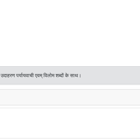
 उदाहरण पर्यायवाची एवम् विलोम शब्दों के साथ।