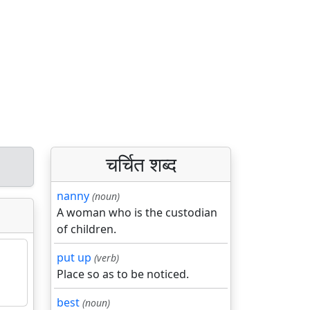
चर्चित शब्द
nanny
(noun)
A woman who is the custodian
of children.
put up
(verb)
Place so as to be noticed.
best
(noun)