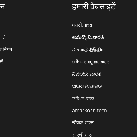
ठन
हमारी वेबसाइटें
मराठी.भारत
ीति
అమర్కోష్.భారత్
े नियम
அகராதி.இந்தியா
रें
നിഘണ്ടു.ഭാരതം
ನಿಘಂಟು.ಭಾರತ
ଅଭିଧାନ.ଭାରତ
অভিধান.ভারত
amarkosh.tech
चौपाल.भारत
सारथी.भारत