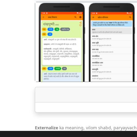
पिछला
Externalize
ka meaning, vilom shabd, paryayvachi