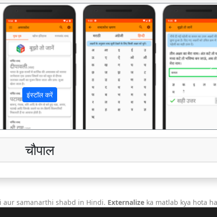
अ
इंस्टॉल करें
चौपाल
 aur samanarthi shabd in Hindi.
Externalize
ka matlab kya hota ha