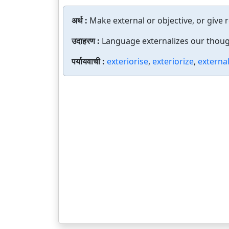
अर्थ :
Make external or objective, or give re
उदाहरण :
Language externalizes our thoug
पर्यायवाची :
exteriorise
,
exteriorize
,
external