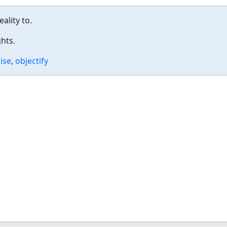
ality to.
hts.
ise
,
objectify