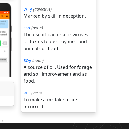
wily
(adjective)
Marked by skill in deception.
bw
(noun)
The use of bacteria or viruses
or toxins to destroy men and
गला
animals or food.
soy
(noun)
A source of oil. Used for forage
and soil improvement and as
food.
err
(verb)
To make a mistake or be
incorrect.
i?