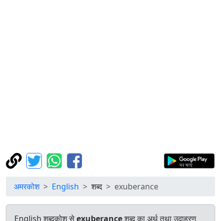
अमरकोश
English
शब्द
exuberance
English शब्दकोश से
exuberance
शब्द का अर्थ तथा उदाहरण