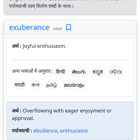
पर्यायवाची एवम् विलोम शब्दों के साथ।
exuberance
noun
अर्थ :
Joyful enthusiasm.
अन्य भाषाओं में अनुवाद :
हिन्दी
తెలుగు
ಕನ್ನಡ
ଓଡ଼ିଆ
मराठी
বাংলা
தமிழ்
മലയാളം
अर्थ :
Overflowing with eager enjoyment or
approval.
पर्यायवाची :
ebullience
,
enthusiasm