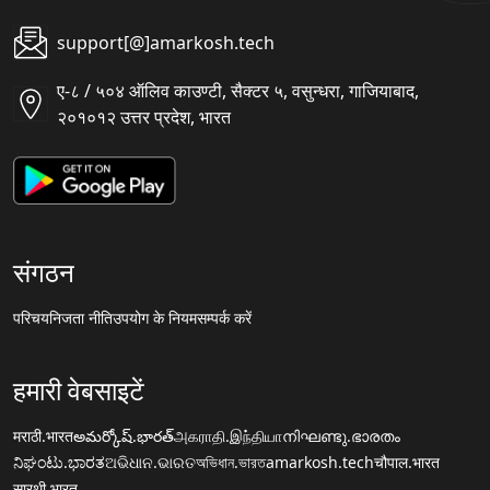
support[@]amarkosh.tech
ए-८ / ५०४ ऑलिव काउण्टी, सैक्टर ५, वसुन्धरा, गाजियाबाद,
२०१०१२ उत्तर प्रदेश, भारत
संगठन
परिचय
निजता नीति
उपयोग के नियम
सम्पर्क करें
हमारी वेबसाइटें
मराठी.भारत
అమర్కోష్.భారత్
அகராதி.இந்தியா
നിഘണ്ടു.ഭാരതം
ನಿಘಂಟು.ಭಾರತ
ଅଭିଧାନ.ଭାରତ
অভিধান.ভারত
amarkosh.tech
चौपाल.भारत
सारथी.भारत