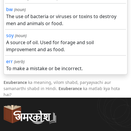
bw
(noun)
The use of bacteria or viruses or toxins to destroy
men and animals or food.
soy
(noun)
A source of oil. Used for forage and soil
improvement and as food.
err
(verb)
To make a mistake or be incorrect.
Exuberance
ka meaning, vilom shabd, paryayvachi aur
samanarthi shabd in Hindi.
Exuberance
ka matlab kya hota
hai?