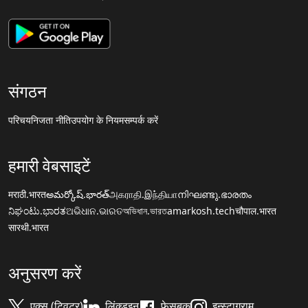
संगठन
परिचय
निजता नीति
उपयोग के नियम
सम्पर्क करें
हमारी वेबसाइटें
मराठी.भारत
అమర్కోష్.భారత్
அகராதி.இந்தியா
നിഘണ്ടു.ഭാരതം
ನಿಘಂಟು.ಭಾರತ
ଅଭିଧାନ.ଭାରତ
অভিধান.ভারত
amarkosh.tech
चौपाल.भारत
सारथी.भारत
अनुसरण करें
एक्स (ट्विटर)
लिंक्डइन
फेसबुक
इन्स्टाग्राम