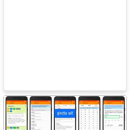
इंस्टॉल करें
पिछला
अगला