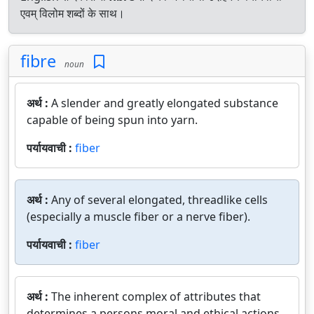
एवम् विलोम शब्दों के साथ।
fibre
noun
अर्थ :
A slender and greatly elongated substance
capable of being spun into yarn.
पर्यायवाची :
fiber
अर्थ :
Any of several elongated, threadlike cells
(especially a muscle fiber or a nerve fiber).
पर्यायवाची :
fiber
अर्थ :
The inherent complex of attributes that
determines a persons moral and ethical actions