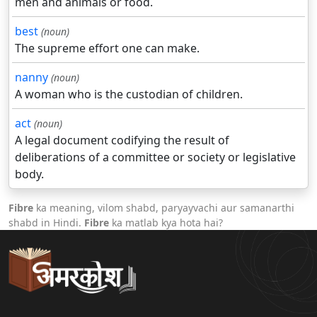
men and animals or food.
best
(noun)
The supreme effort one can make.
nanny
(noun)
A woman who is the custodian of children.
act
(noun)
A legal document codifying the result of
deliberations of a committee or society or legislative
body.
Fibre
ka meaning, vilom shabd, paryayvachi aur samanarthi
shabd in Hindi.
Fibre
ka matlab kya hota hai?