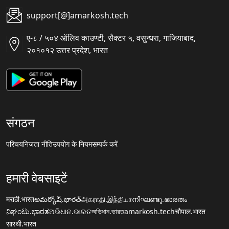
support[@]amarkosh.tech
ए-८ / ५०४ ऑलिव काउण्टी, सैक्टर ५, वसुन्धरा, गाजियाबाद,
२०१०१२ उत्तर प्रदेश, भारत
संगठन
परिचय
निजता नीति
उपयोग के नियम
सम्पर्क करें
हमारी वेबसाइटें
मराठी.भारत
అమర్కోష్.భారత్
அகராதி.இந்தியா
നിഘണ്ടു.ഭാരതം
ನಿಘಂಟು.ಭಾರತ
ଅଭିଧାନ.ଭାରତ
অভিধান.ভারত
amarkosh.tech
चौपाल.भारत
सारथी.भारत