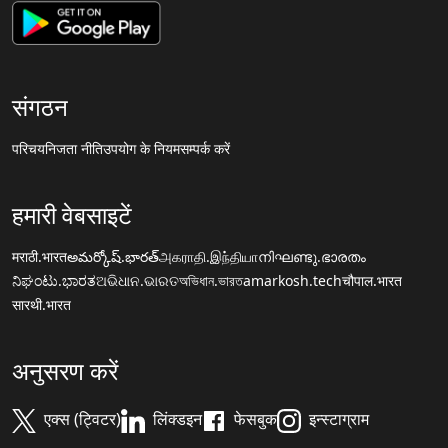
संगठन
परिचय
निजता नीति
उपयोग के नियम
सम्पर्क करें
हमारी वेबसाइटें
मराठी.भारत
అమర్కోష్.భారత్
அகராதி.இந்தியா
നിഘണ്ടു.ഭാരതം
ನಿಘಂಟು.ಭಾರತ
ଅଭିଧାନ.ଭାରତ
অভিধান.ভারত
amarkosh.tech
चौपाल.भारत
सारथी.भारत
अनुसरण करें
एक्स (ट्विटर)
लिंक्डइन
फेसबुक
इन्स्टाग्राम