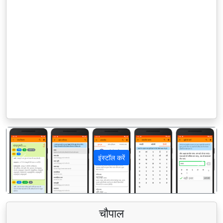
इंस्टॉल करें
पिछला
अगला
चौपाल