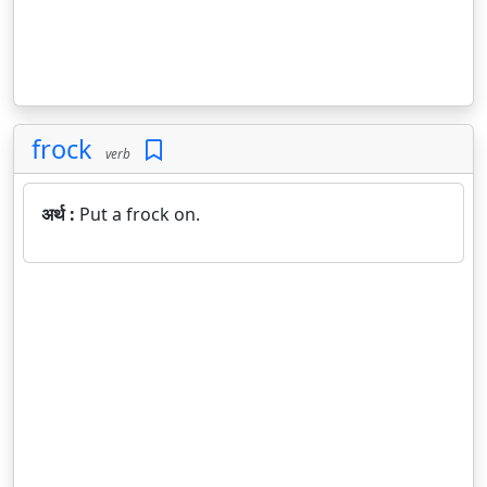
frock
verb
अर्थ :
Put a frock on.