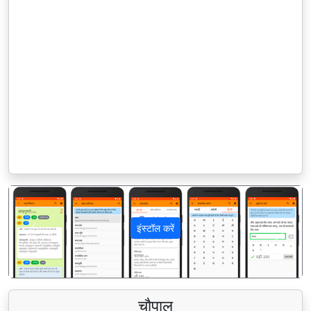
इंस्टॉल करें
पिछला
अगला
चौपाल