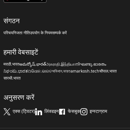
संगठन
परिचय
निजता नीति
उपयोग के नियम
सम्पर्क करें
हमारी वेबसाइटें
मराठी.भारत
అమర్కోష్.భారత్
அகராதி.இந்தியா
നിഘണ്ടു.ഭാരതം
ನಿಘಂಟು.ಭಾರತ
ଅଭିଧାନ.ଭାରତ
অভিধান.ভারত
amarkosh.tech
चौपाल.भारत
सारथी.भारत
अनुसरण करें
एक्स (ट्विटर)
लिंक्डइन
फेसबुक
इन्स्टाग्राम