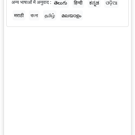
अन्य भाषाओं में अनुवाद :
తెలుగు
हिन्दी
ಕನ್ನಡ
ଓଡ଼ିଆ
मराठी
বাংলা
தமிழ்
മലയാളം