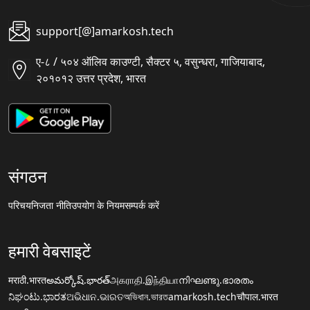
support[@]amarkosh.tech
ए-८ / ५०४ ऑलिव काउण्टी, सैक्टर ५, वसुन्धरा, गाजियाबाद,
२०१०१२ उत्तर प्रदेश, भारत
संगठन
परिचय
निजता नीति
उपयोग के नियम
सम्पर्क करें
हमारी वेबसाइटें
मराठी.भारत
అమర్కోష్.భారత్
அகராதி.இந்தியா
നിഘണ്ടു.ഭാരതം
ನಿಘಂಟು.ಭಾರತ
ଅଭିଧାନ.ଭାରତ
অভিধান.ভারত
amarkosh.tech
चौपाल.भारत