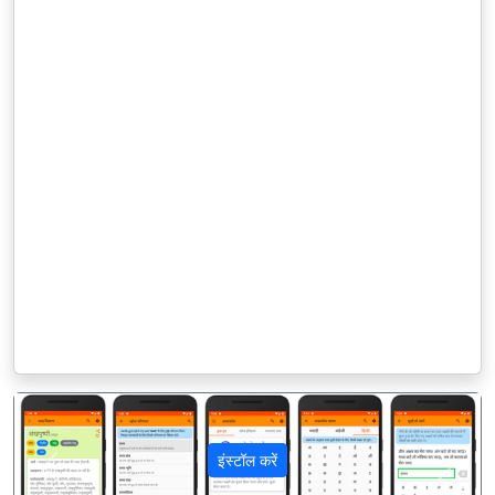
इंस्टॉल करें
पिछला
अगला