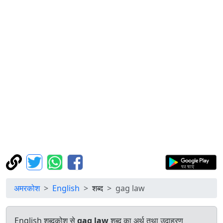
अमरकोश
English
शब्द
gag law
English शब्दकोश से
gag law
शब्द का अर्थ तथा उदाहरण