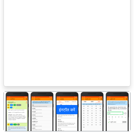
इंस्टॉल करें
पिछला
अगला