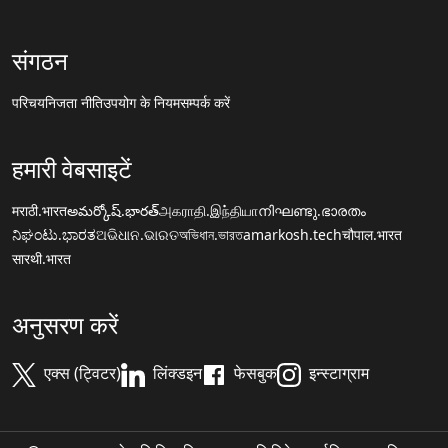
संगठन
परिचय
निजता नीति
उपयोग के नियम
सम्पर्क करें
हमारी वेबसाइटें
मराठी.भारत
అమర్కోష్.భారత్
அகராதி.இந்தியா
നിഘണ്ടു.ഭാരതം
ನಿಘಂಟು.ಭಾರತ
ଅଭିଧାନ.ଭାରତ
অভিধান.ভারত
amarkosh.tech
चौपाल.भारत
सारथी.भारत
अनुसरण करें
एक्स (ट्विटर)
लिंक्डइन
फेसबुक
इन्स्टाग्राम