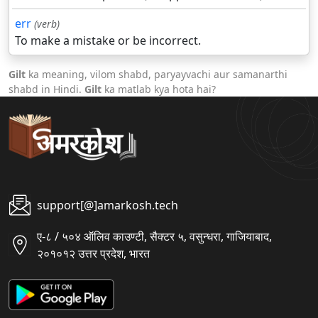
err
(verb)
To make a mistake or be incorrect.
Gilt
ka meaning, vilom shabd, paryayvachi aur samanarthi
shabd in Hindi.
Gilt
ka matlab kya hota hai?
support[@]amarkosh.tech
ए-८ / ५०४ ऑलिव काउण्टी, सैक्टर ५, वसुन्धरा, गाजियाबाद,
२०१०१२ उत्तर प्रदेश, भारत