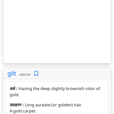
gilt
adjective
अर्थ :
Having the deep slightly brownish color of
gold.
उदाहरण :
Long aureate (or golden) hair.
A gold carpet.