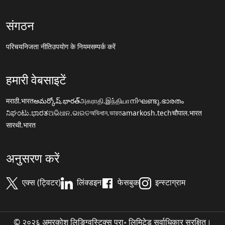
संगठन
परिचय
निजता नीति
उपयोग के नियम
सम्पर्क करें
हमारी वेबसाइटें
मराठी.भारत
అమర్కోష్.భారత్
அகராதி.இந்தியா
നിഘണ്ടു.ഭാരതം
ನಿಘಂಟು.ಭಾರತ
ଅଭିଧାନ.ଭାରତ
অভিধান.ভারত
amarkosh.tech
चौपाल.भारत
सारथी.भारत
अनुसरण करें
एक्स (ट्विटर)
लिंक्डइन
फेसबुक
इन्स्टाग्राम
© २०२६ अमरकोश लिङ्ग्विस्टिक्स प्रा॰ लिमिटेड सर्वाधिकार सुरक्षित।