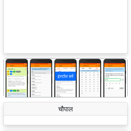
इंस्टॉल करें
पिछला
अगला
चौपाल