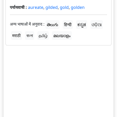
पर्यायवाची :
aureate
,
gilded
,
gold
,
golden
अन्य भाषाओं में अनुवाद :
తెలుగు
हिन्दी
ಕನ್ನಡ
ଓଡ଼ିଆ
मराठी
বাংলা
தமிழ்
മലയാളം