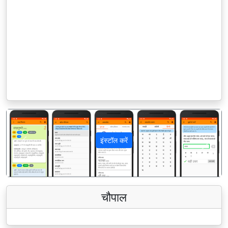
इंस्टॉल करें
पिछला
अगला
चौपाल