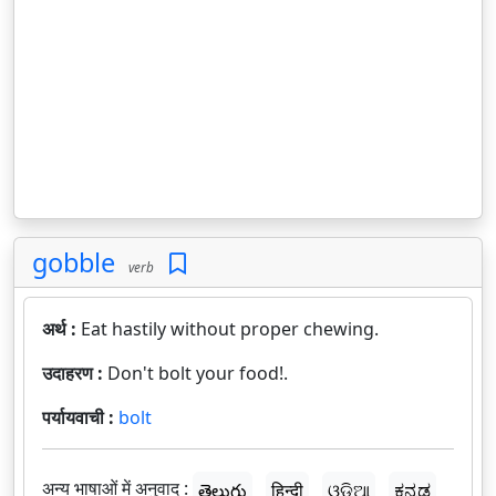
gobble
verb
अर्थ :
Eat hastily without proper chewing.
उदाहरण :
Don't bolt your food!.
पर्यायवाची :
bolt
अन्य भाषाओं में अनुवाद :
తెలుగు
हिन्दी
ଓଡ଼ିଆ
ಕನ್ನಡ