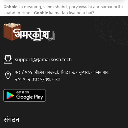
Gobble
ka meaning, vilom shabd, paryayvachi aur samanarthi
shabd in Hindi.
Gobble
ka matlab kya hota hai?
support[@]amarkosh.tech
ए-८ / ५०४ ऑलिव काउण्टी, सैक्टर ५, वसुन्धरा, गाजियाबाद,
२०१०१२ उत्तर प्रदेश, भारत
संगठन