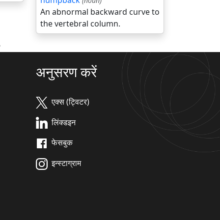
humpback
(noun)
An abnormal backward curve to
the vertebral column.
?
अनुसरण करें
एक्स (ट्विटर)
लिंक्डइन
फेसबुक
इन्स्टाग्राम