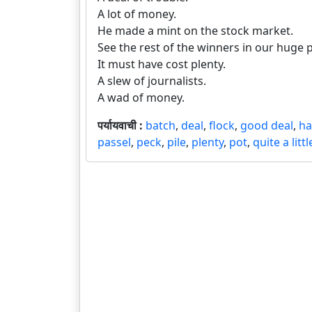
A lot of money.
He made a mint on the stock market.
See the rest of the winners in our huge 
It must have cost plenty.
A slew of journalists.
A wad of money.
पर्यायवाची :
batch
,
deal
,
flock
,
good deal
,
ha
passel
,
peck
,
pile
,
plenty
,
pot
,
quite a littl