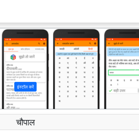
अ
इंस्टॉल करें
चौपाल