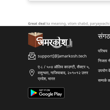
Great deal
ka meaning, vilom shabd, paryayvachi
संग
परिचय
support[@]amarkosh.tech
निजता न
ए-८ / ५०४ ऑलिव काउण्टी, सैक्टर ५,
उपयोग क
वसुन्धरा, गाजियाबाद, २०१०१२ उत्तर
प्रदेश, भारत
सम्पर्क क