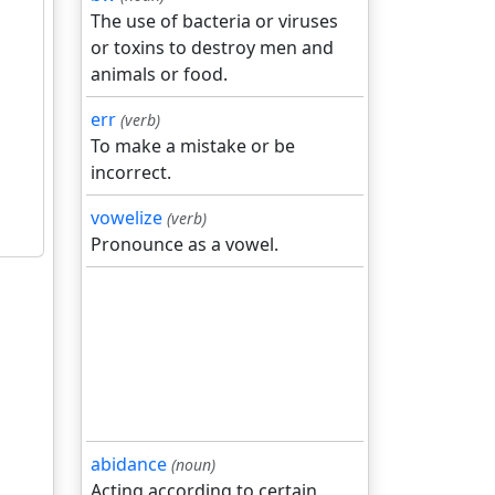
The use of bacteria or viruses
or toxins to destroy men and
animals or food.
err
(verb)
To make a mistake or be
incorrect.
vowelize
(verb)
Pronounce as a vowel.
abidance
(noun)
Acting according to certain