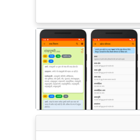
पिछला