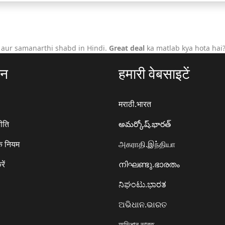
 aur samanarthi shabd in Hindi.
Great deal
ka matlab kya hota hai
ठन
हमारी वेबसाइटें
मराठी.भारत
ीति
అమర్కోష్.భారత్
े नियम
அகராதி.இந்தியா
रें
നിഘണ്ടു.ഭാരതം
ನಿಘಂಟು.ಭಾರತ
ଅଭିଧାନ.ଭାରତ
অভিধান.ভারত