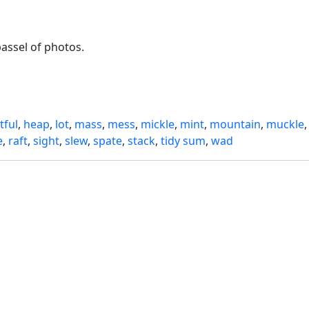
passel of photos.
tful
,
heap
,
lot
,
mass
,
mess
,
mickle
,
mint
,
mountain
,
muckle
,
e
,
raft
,
sight
,
slew
,
spate
,
stack
,
tidy sum
,
wad