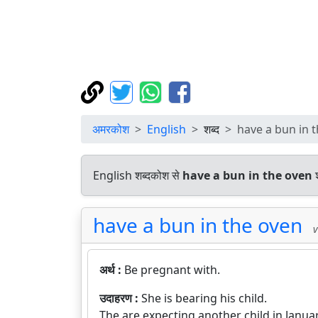
अमरकोश
English
शब्द
have a bun in 
English शब्दकोश से
have a bun in the oven
श
have a bun in the oven
v
अर्थ :
Be pregnant with.
उदाहरण :
She is bearing his child.
The are expecting another child in Januar