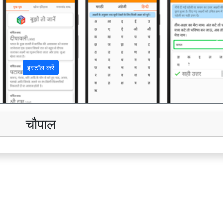
अ
इंस्टॉल करें
चौपाल