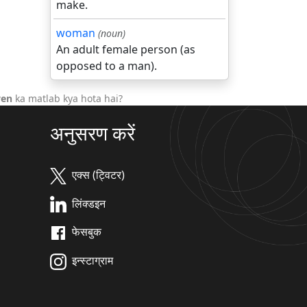
make.
woman
(noun)
An adult female person (as
opposed to a man).
ven
ka matlab kya hota hai?
अनुसरण करें
एक्स (ट्विटर)
लिंक्डइन
फेसबुक
इन्स्टाग्राम