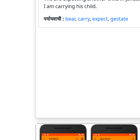
I am carrying his child.
पर्यायवाची :
bear
,
carry
,
expect
,
gestate