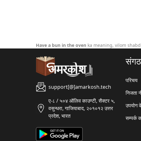
Have a bun in the oven
ka meaning, vilom shabd,
संग
परिचय
support[@]amarkosh.tech
निजता न
ए-८ / ५०४ ऑलिव काउण्टी, सैक्टर ५,
उपयोग क
वसुन्धरा, गाजियाबाद, २०१०१२ उत्तर
प्रदेश, भारत
सम्पर्क क