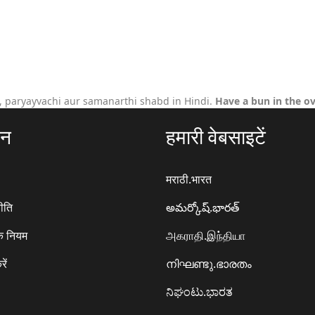
 paryayvachi aur samanarthi shabd in Hindi.
Have a bun in the o
ठन
हमारी वेबसाइटें
मराठी.भारत
ीति
అమర్కోష్.భారత్
े नियम
அகராதி.இந்தியா
रें
നിഘണ്ടു.ഭാരതം
ನಿಘಂಟು.ಭಾರತ