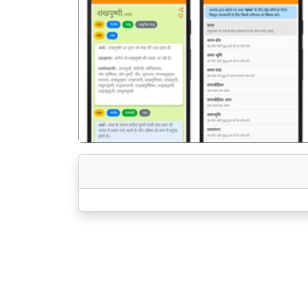
पिछला