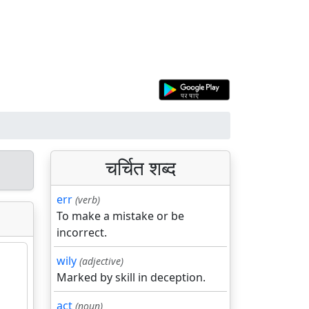
चर्चित शब्द
err
(verb)
To make a mistake or be
incorrect.
wily
(adjective)
Marked by skill in deception.
act
(noun)