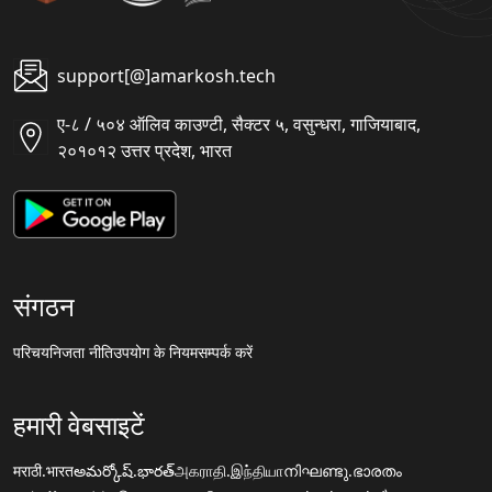
support[@]amarkosh.tech
ए-८ / ५०४ ऑलिव काउण्टी, सैक्टर ५, वसुन्धरा, गाजियाबाद,
२०१०१२ उत्तर प्रदेश, भारत
संगठन
परिचय
निजता नीति
उपयोग के नियम
सम्पर्क करें
हमारी वेबसाइटें
मराठी.भारत
అమర్కోష్.భారత్
அகராதி.இந்தியா
നിഘണ്ടു.ഭാരതം