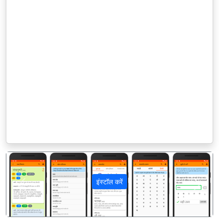
इंस्टॉल करें
पिछला
अगला