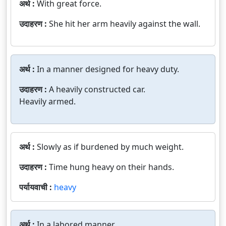
अर्थ :
With great force.
उदाहरण :
She hit her arm heavily against the wall.
अर्थ :
In a manner designed for heavy duty.
उदाहरण :
A heavily constructed car.
Heavily armed.
अर्थ :
Slowly as if burdened by much weight.
उदाहरण :
Time hung heavy on their hands.
पर्यायवाची :
heavy
अर्थ :
In a labored manner.