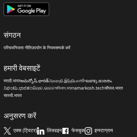
संगठन
परिचय
निजता नीति
उपयोग के नियम
सम्पर्क करें
हमारी वेबसाइटें
मराठी.भारत
అమర్కోష్.భారత్
அகராதி.இந்தியா
നിഘണ്ടു.ഭാരതം
ನಿಘಂಟು.ಭಾರತ
ଅଭିଧାନ.ଭାରତ
অভিধান.ভারত
amarkosh.tech
चौपाल.भारत
सारथी.भारत
अनुसरण करें
एक्स (ट्विटर)
लिंक्डइन
फेसबुक
इन्स्टाग्राम