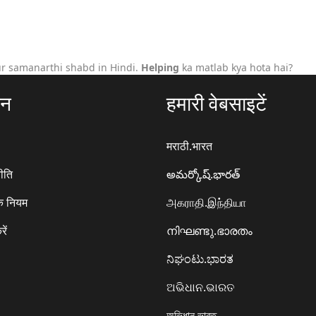
r samanarthi shabd in Hindi.
Helping
ka matlab kya hota hai?
ठन
हमारी वेबसाइटें
मराठी.भारत
ीति
అమర్కోష్.భారత్
े नियम
அகராதி.இந்தியா
रें
നിഘണ്ടു.ഭാരതം
ನಿಘಂಟು.ಭಾರತ
ଅଭିଧାନ.ଭାରତ
অভিধান.ভারত