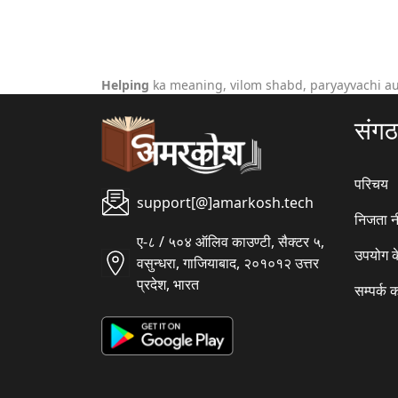
Helping
ka meaning, vilom shabd, paryayvachi au
संग
परिचय
support[@]amarkosh.tech
निजता न
ए-८ / ५०४ ऑलिव काउण्टी, सैक्टर ५,
उपयोग क
वसुन्धरा, गाजियाबाद, २०१०१२ उत्तर
प्रदेश, भारत
सम्पर्क क