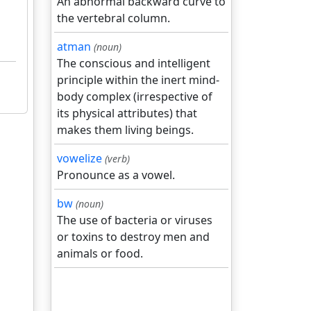
An abnormal backward curve to
the vertebral column.
atman
(noun)
The conscious and intelligent
principle within the inert mind-
body complex (irrespective of
its physical attributes) that
makes them living beings.
vowelize
(verb)
Pronounce as a vowel.
bw
(noun)
The use of bacteria or viruses
or toxins to destroy men and
animals or food.