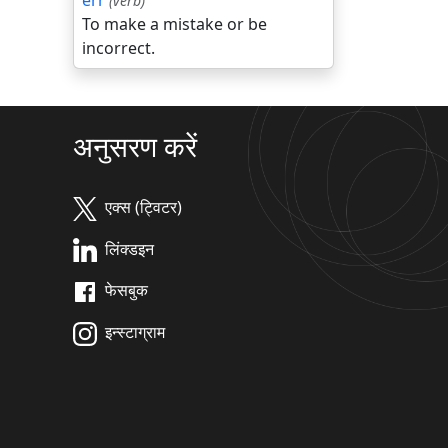
err
(verb)
To make a mistake or be
incorrect.
अनुसरण करें
एक्स (ट्विटर)
लिंक्डइन
फेसबुक
इन्स्टाग्राम