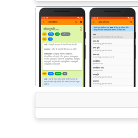
पिछला