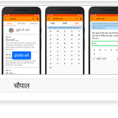
अ
इंस्टॉल करें
चौपाल