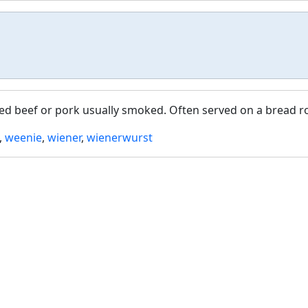
d beef or pork usually smoked. Often served on a bread ro
,
weenie
,
wiener
,
wienerwurst