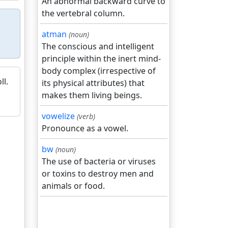
An abnormal backward curve to
the vertebral column.
atman
(noun)
The conscious and intelligent
principle within the inert mind-
body complex (irrespective of
ll.
its physical attributes) that
makes them living beings.
vowelize
(verb)
Pronounce as a vowel.
bw
(noun)
The use of bacteria or viruses
or toxins to destroy men and
animals or food.