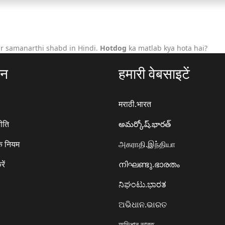
r samanarthi shabd in Hindi.
Hotdog
ka matlab kya hota hai?
ठन
हमारी वेबसाइटें
मराठी.भारत
ीति
అమర్కోష్.భారత్
े नियम
அகராதி.இந்தியா
रें
നിഘണ്ടു.ഭാരതം
ನಿಘಂಟು.ಭಾರತ
ଅଭିଧାନ.ଭାରତ
অভিধান.ভারত