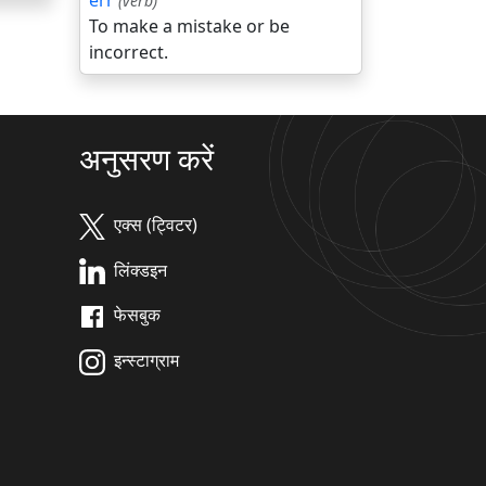
err
(verb)
To make a mistake or be
incorrect.
अनुसरण करें
एक्स (ट्विटर)
लिंक्डइन
फेसबुक
इन्स्टाग्राम