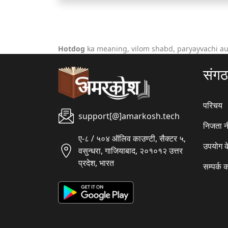
Hotdog
ka meaning, vilom shabd, paryayvachi au
संग
परिचय
support[@]amarkosh.tech
निजता न
ए-८ / ५०४ ऑलिव काउण्टी, सैक्टर ५,
उपयोग क
वसुन्धरा, गाजियाबाद, २०१०१२ उत्तर
प्रदेश, भारत
सम्पर्क क