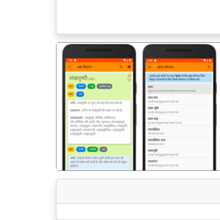
पिछला