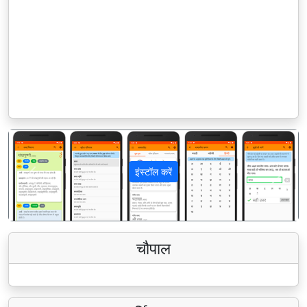
इंस्टॉल करें
पिछला
अगला
चौपाल