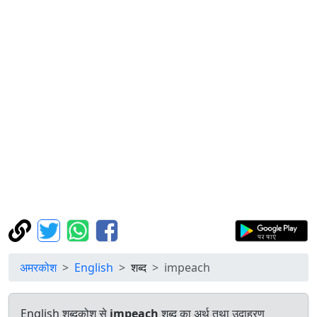
अमरकोश
English
शब्द
impeach
English शब्दकोश से
impeach
शब्द का अर्थ तथा उदाहरण