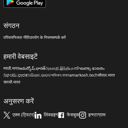
संगठन
परिचय
निजता नीति
उपयोग के नियम
सम्पर्क करें
हमारी वेबसाइटें
मराठी.भारत
అమర్కోష్.భారత్
அகராதி.இந்தியா
നിഘണ്ടു.ഭാരതം
ನಿಘಂಟು.ಭಾರತ
ଅଭିଧାନ.ଭାରତ
অভিধান.ভারত
amarkosh.tech
चौपाल.भारत
सारथी.भारत
अनुसरण करें
एक्स (ट्विटर)
लिंक्डइन
फेसबुक
इन्स्टाग्राम