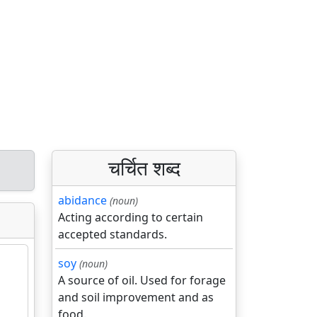
चर्चित शब्द
abidance
(noun)
Acting according to certain
accepted standards.
soy
(noun)
A source of oil. Used for forage
and soil improvement and as
food.