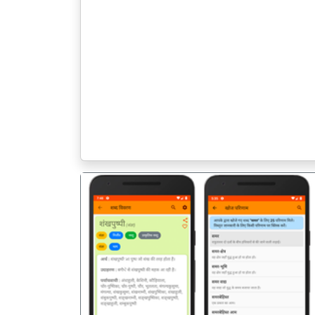
पिछला