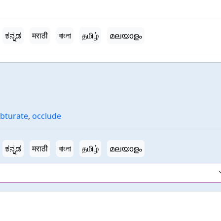
ಕನ್ನಡ
मराठी
বাংলা
தமிழ்
മലയാളം
bturate
,
occlude
ಕನ್ನಡ
मराठी
বাংলা
தமிழ்
മലയാളം