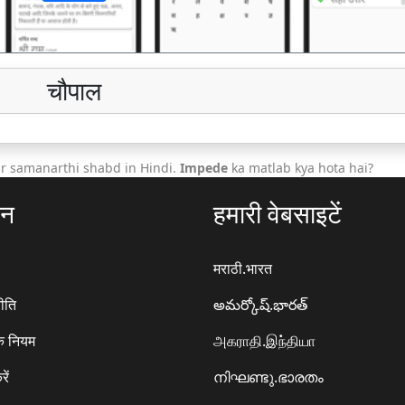
चौपाल
r samanarthi shabd in Hindi.
Impede
ka matlab kya hota hai?
ठन
हमारी वेबसाइटें
मराठी.भारत
ीति
అమర్కోష్.భారత్
े नियम
அகராதி.இந்தியா
रें
നിഘണ്ടു.ഭാരതം