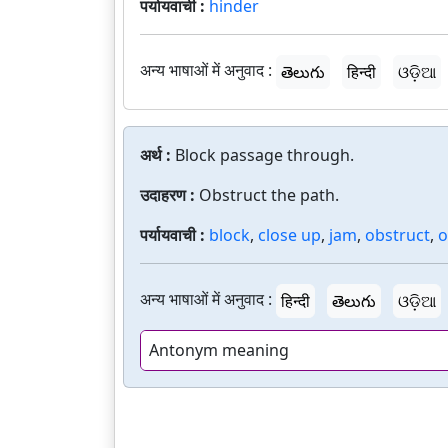
पर्यायवाची :
hinder
अन्य भाषाओं में अनुवाद :
తెలుగు
हिन्दी
ଓଡ଼ିଆ
अर्थ :
Block passage through.
उदाहरण :
Obstruct the path.
पर्यायवाची :
block
,
close up
,
jam
,
obstruct
,
o
अन्य भाषाओं में अनुवाद :
हिन्दी
తెలుగు
ଓଡ଼ିଆ
Antonym meaning