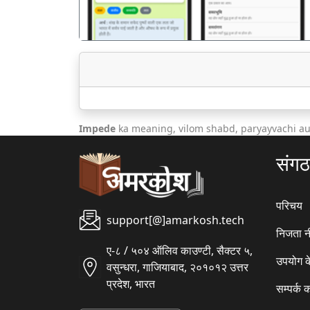
Impede
ka meaning, vilom shabd, paryayvachi au
संग
परिचय
support[@]amarkosh.tech
निजता न
ए-८ / ५०४ ऑलिव काउण्टी, सैक्टर ५,
उपयोग क
वसुन्धरा, गाजियाबाद, २०१०१२ उत्तर
प्रदेश, भारत
सम्पर्क क