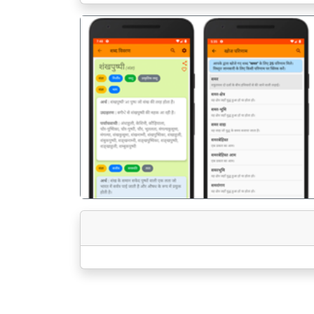
पिछला