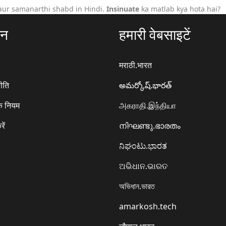
aur samanarthi shabd in Hindi.
Insinuate
ka matlab kya hota hai?
ठन
हमारी वेबसाइटें
मराठी.भारत
ीति
అమర్కోష్.భారత్
े नियम
அகராதி.இந்தியா
रें
നിഘണ്ടു.ഭാരതം
ನಿಘಂಟು.ಭಾರತ
ଅଭିଧାନ.ଭାରତ
অভিধান.ভারত
amarkosh.tech