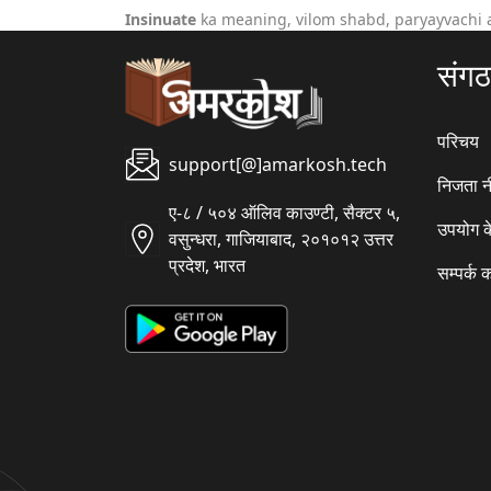
Insinuate
ka meaning, vilom shabd, paryayvachi 
संग
परिचय
support[@]amarkosh.tech
निजता न
ए-८ / ५०४ ऑलिव काउण्टी, सैक्टर ५,
उपयोग क
वसुन्धरा, गाजियाबाद, २०१०१२ उत्तर
प्रदेश, भारत
सम्पर्क क