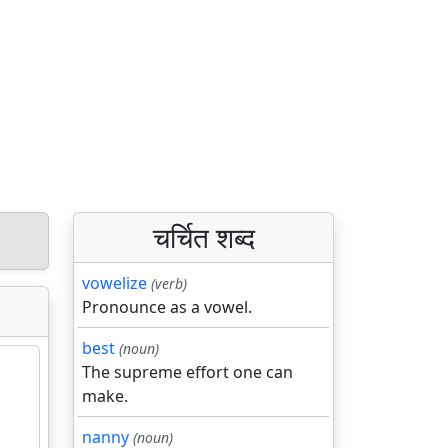
चर्चित शब्द
vowelize
(verb)
Pronounce as a vowel.
best
(noun)
The supreme effort one can
make.
nanny
(noun)