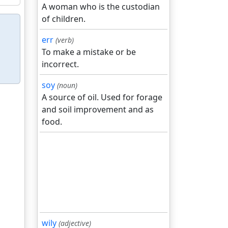
A woman who is the custodian
of children.
err
(verb)
To make a mistake or be
incorrect.
soy
(noun)
A source of oil. Used for forage
and soil improvement and as
food.
wily
(adjective)