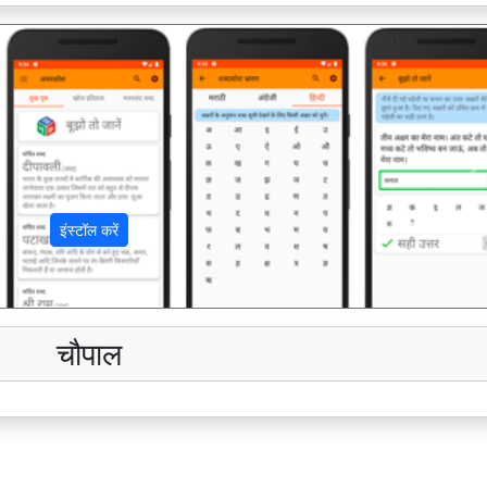
अ
इंस्टॉल करें
चौपाल