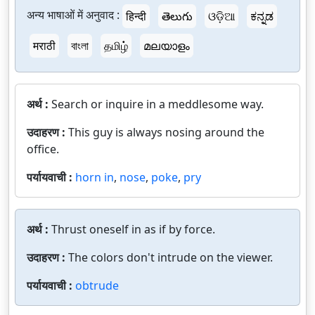
अन्य भाषाओं में अनुवाद :
हिन्दी
తెలుగు
ଓଡ଼ିଆ
ಕನ್ನಡ
मराठी
বাংলা
தமிழ்
മലയാളം
अर्थ :
Search or inquire in a meddlesome way.
उदाहरण :
This guy is always nosing around the
office.
पर्यायवाची :
horn in
,
nose
,
poke
,
pry
अर्थ :
Thrust oneself in as if by force.
उदाहरण :
The colors don't intrude on the viewer.
पर्यायवाची :
obtrude