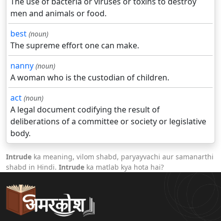
The use of bacteria or viruses or toxins to destroy
men and animals or food.
best
(noun)
The supreme effort one can make.
nanny
(noun)
A woman who is the custodian of children.
act
(noun)
A legal document codifying the result of
deliberations of a committee or society or legislative
body.
Intrude
ka meaning, vilom shabd, paryayvachi aur samanarthi
shabd in Hindi.
Intrude
ka matlab kya hota hai?