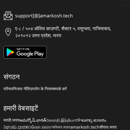
support[@]amarkosh.tech
ए-८ / ५०४ ऑलिव काउण्टी, सैक्टर ५, वसुन्धरा, गाजियाबाद,
२०१०१२ उत्तर प्रदेश, भारत
संगठन
परिचय
निजता नीति
उपयोग के नियम
सम्पर्क करें
हमारी वेबसाइटें
मराठी.भारत
అమర్కోష్.భారత్
அகராதி.இந்தியா
നിഘണ്ടു.ഭാരതം
ನಿಘಂಟು.ಭಾರತ
ଅଭିଧାନ.ଭାରତ
অভিধান.ভারত
amarkosh.tech
चौपाल.भारत