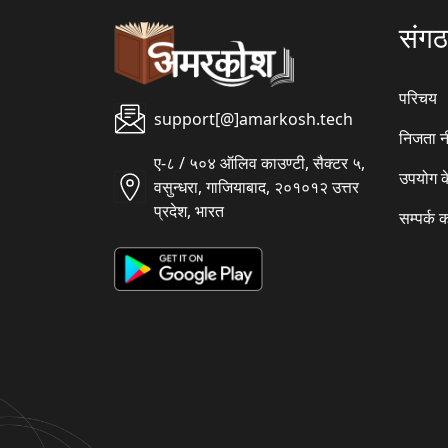
संग
परिचय
support[@]amarkosh.tech
निजता न
ए-८ / ५०४ ऑलिव काउण्टी, सैक्टर ५,
उपयोग क
वसुन्धरा, गाजियाबाद, २०१०१२ उत्तर
प्रदेश, भारत
सम्पर्क क