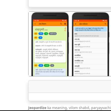
पिछला
Jeopardize
ka meaning, vilom shabd, paryayvachi