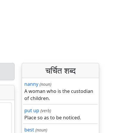
चर्चित शब्द
nanny
(noun)
A woman who is the custodian
of children.
put up
(verb)
Place so as to be noticed.
best
(noun)