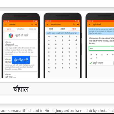
अ
इंस्टॉल करें
चौपाल
 aur samanarthi shabd in Hindi.
Jeopardize
ka matlab kya hota hai