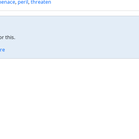
enace
,
peril
,
threaten
r this.
re