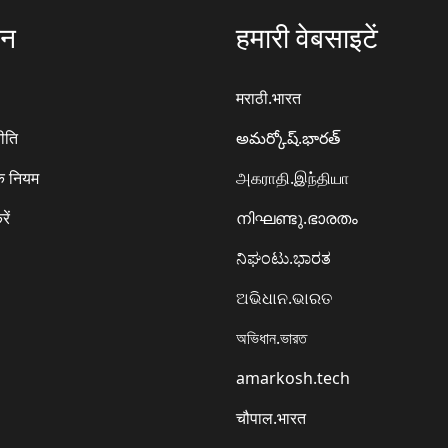
ठन
हमारी वेबसाइटें
मराठी.भारत
ीति
అమర్కోష్.భారత్
े नियम
அகராதி.இந்தியா
रें
നിഘണ്ടു.ഭാരതം
ನಿಘಂಟು.ಭಾರತ
ଅଭିଧାନ.ଭାରତ
অভিধান.ভারত
amarkosh.tech
चौपाल.भारत