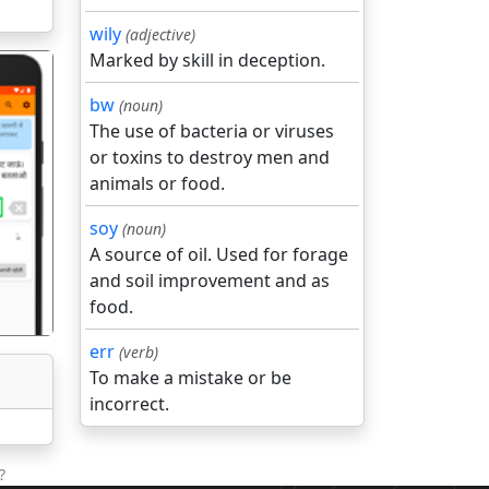
wily
(adjective)
Marked by skill in deception.
bw
(noun)
The use of bacteria or viruses
or toxins to destroy men and
animals or food.
गला
soy
(noun)
A source of oil. Used for forage
and soil improvement and as
food.
err
(verb)
To make a mistake or be
incorrect.
?