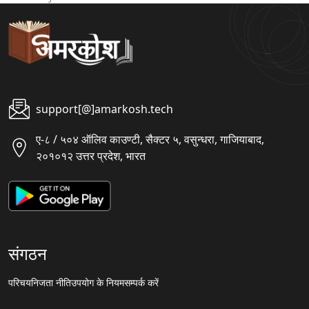
support[@]amarkosh.tech
ए-८ / ५०४ ऑलिव काउण्टी, सैक्टर ५, वसुन्धरा, गाजियाबाद,
२०१०१२ उत्तर प्रदेश, भारत
संगठन
परिचय
निजता नीति
उपयोग के नियम
सम्पर्क करें