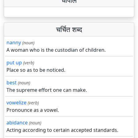
चौपाल
चर्चित शब्द
nanny
(noun)
A woman who is the custodian of children.
put up
(verb)
Place so as to be noticed.
best
(noun)
The supreme effort one can make.
vowelize
(verb)
Pronounce as a vowel.
abidance
(noun)
Acting according to certain accepted standards.