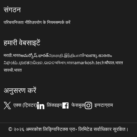
संगठन
परिचय
निजता नीति
उपयोग के नियम
सम्पर्क करें
हमारी वेबसाइटें
मराठी.भारत
అమర్కోష్.భారత్
அகராதி.இந்தியா
നിഘണ്ടു.ഭാരതം
ನಿಘಂಟು.ಭಾರತ
ଅଭିଧାନ.ଭାରତ
অভিধান.ভারত
amarkosh.tech
चौपाल.भारत
सारथी.भारत
अनुसरण करें
एक्स (ट्विटर)
लिंक्डइन
फेसबुक
इन्स्टाग्राम
© २०२६ अमरकोश लिङ्ग्विस्टिक्स प्रा॰ लिमिटेड सर्वाधिकार सुरक्षित।