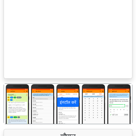
इंस्टॉल करें
पिछला
अगला