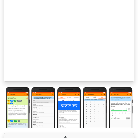
इंस्टॉल करें
पिछला
अगला