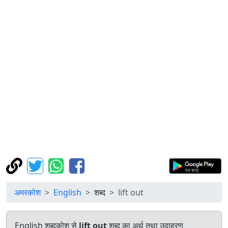
अमरकोश
English
शब्द
lift out
English शब्दकोश से
lift out
शब्द का अर्थ तथा उदाहरण