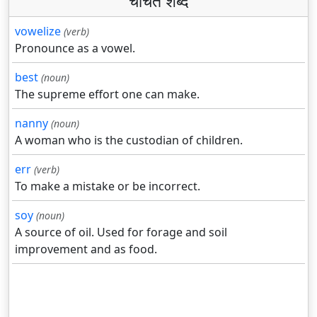
चर्चित शब्द
vowelize
(verb)
Pronounce as a vowel.
best
(noun)
The supreme effort one can make.
nanny
(noun)
A woman who is the custodian of children.
err
(verb)
To make a mistake or be incorrect.
soy
(noun)
A source of oil. Used for forage and soil
improvement and as food.