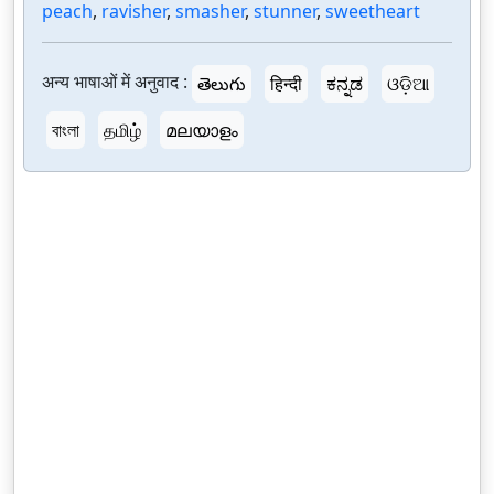
peach
,
ravisher
,
smasher
,
stunner
,
sweetheart
अन्य भाषाओं में अनुवाद :
తెలుగు
हिन्दी
ಕನ್ನಡ
ଓଡ଼ିଆ
বাংলা
தமிழ்
മലയാളം