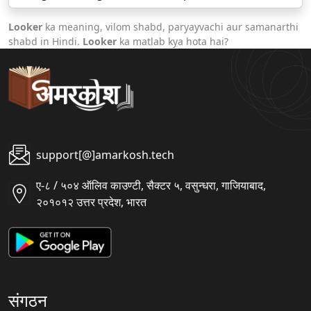
Looker
ka meaning, vilom shabd, paryayvachi aur samanarthi
shabd in Hindi.
Looker
ka matlab kya hota hai?
support[@]amarkosh.tech
ए-८ / ५०४ ऑलिव काउण्टी, सैक्टर ५, वसुन्धरा, गाजियाबाद,
२०१०१२ उत्तर प्रदेश, भारत
संगठन