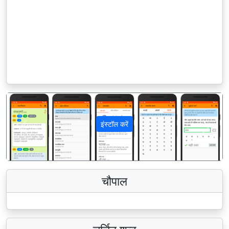
इंस्टॉल करें
पिछला
अगला
चौपाल