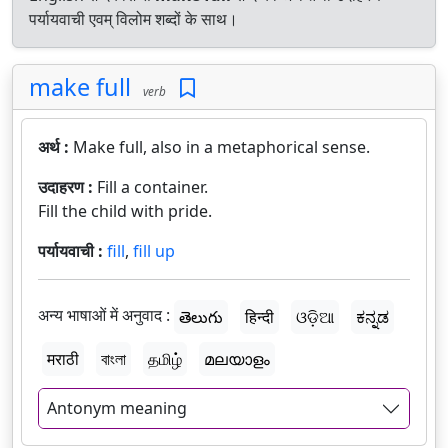
पर्यायवाची एवम् विलोम शब्दों के साथ।
make full
verb
अर्थ :
Make full, also in a metaphorical sense.
उदाहरण :
Fill a container.
Fill the child with pride.
पर्यायवाची :
fill
,
fill up
अन्य भाषाओं में अनुवाद :
తెలుగు
हिन्दी
ଓଡ଼ିଆ
ಕನ್ನಡ
मराठी
বাংলা
தமிழ்
മലയാളം
Antonym meaning