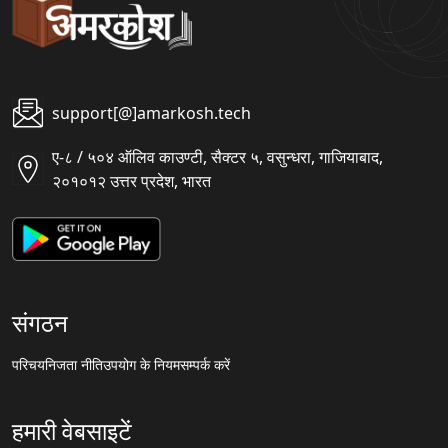
support[@]amarkosh.tech
ए-८ / ५०४ ऑलिव काउण्टी, सैक्टर ५, वसुन्धरा, गाजियाबाद,
२०१०१२ उत्तर प्रदेश, भारत
संगठन
परिचय
निजता नीति
उपयोग के नियम
सम्पर्क करें
हमारी वेबसाइटें