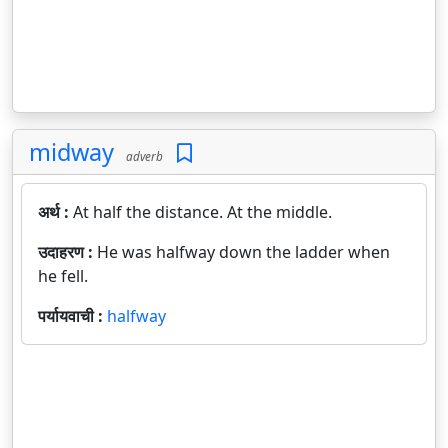
midway
adverb
अर्थ :
At half the distance. At the middle.
उदाहरण :
He was halfway down the ladder when
he fell.
पर्यायवाची :
halfway