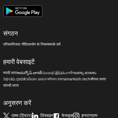
संगठन
परिचय
निजता नीति
उपयोग के नियम
सम्पर्क करें
हमारी वेबसाइटें
मराठी.भारत
అమర్కోష్.భారత్
அகராதி.இந்தியா
നിഘണ്ടു.ഭാരതം
ನಿಘಂಟು.ಭಾರತ
ଅଭିଧାନ.ଭାରତ
অভিধান.ভারত
amarkosh.tech
चौपाल.भारत
सारथी.भारत
अनुसरण करें
एक्स (ट्विटर)
लिंक्डइन
फेसबुक
इन्स्टाग्राम