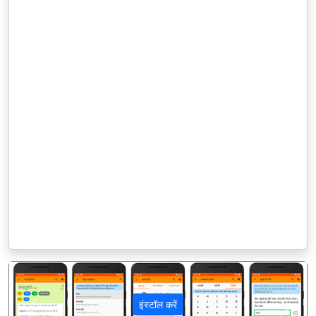
इंस्टॉल करें
पिछला
अगला