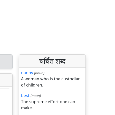
चर्चित शब्द
nanny
(noun)
A woman who is the custodian
of children.
best
(noun)
The supreme effort one can
make.