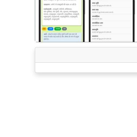
पिछला