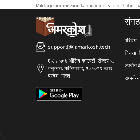
Military commission
ka meaning, vilom shabd, p
संग
परिचय
support[@]amarkosh.tech
निजता न
ए-८ / ५०४ ऑलिव काउण्टी, सैक्टर ५,
उपयोग क
वसुन्धरा, गाजियाबाद, २०१०१२ उत्तर
प्रदेश, भारत
सम्पर्क क