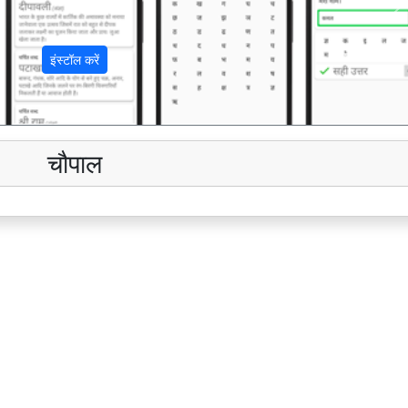
अ
इंस्टॉल करें
चौपाल