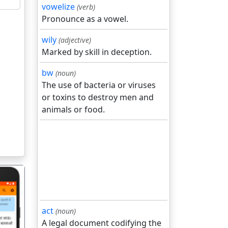
vowelize
(verb)
Pronounce as a vowel.
wily
(adjective)
Marked by skill in deception.
bw
(noun)
The use of bacteria or viruses
or toxins to destroy men and
animals or food.
act
(noun)
A legal document codifying the