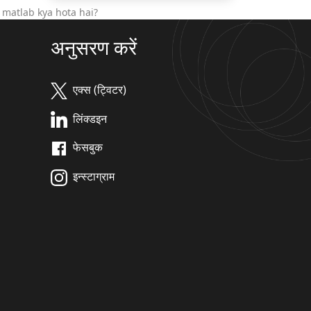
 matlab kya hota hai?
अनुसरण करें
एक्स (ट्विटर)
लिंक्डइन
फेसबुक
इन्स्टाग्राम