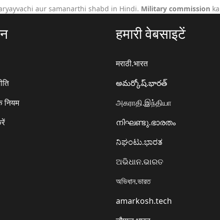
aryayvachi aur samanarthi shabd in Hindi.
Military commission
ka
ठन
हमारी वेबसाइटें
मराठी.भारत
ीति
అమర్కోష్.భారత్
े नियम
அகராதி.இந்தியா
रें
നിഘണ്ടു.ഭാരതം
ನಿಘಂಟು.ಭಾರತ
ଅଭିଧାନ.ଭାରତ
অভিধান.ভারত
amarkosh.tech