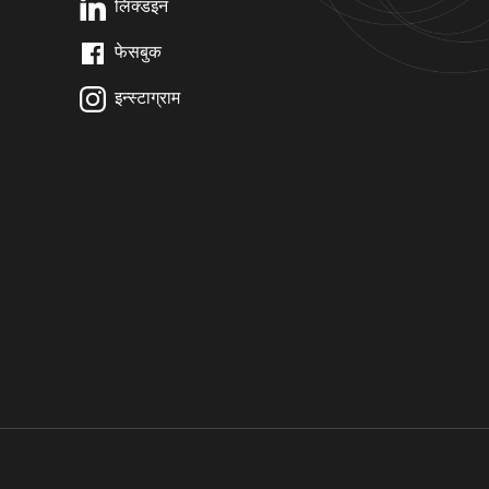
लिंक्डइन
फेसबुक
इन्स्टाग्राम