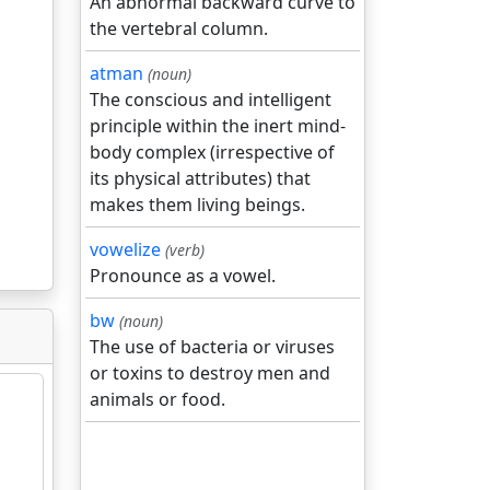
An abnormal backward curve to
the vertebral column.
atman
(noun)
The conscious and intelligent
principle within the inert mind-
body complex (irrespective of
its physical attributes) that
makes them living beings.
vowelize
(verb)
Pronounce as a vowel.
bw
(noun)
The use of bacteria or viruses
or toxins to destroy men and
animals or food.