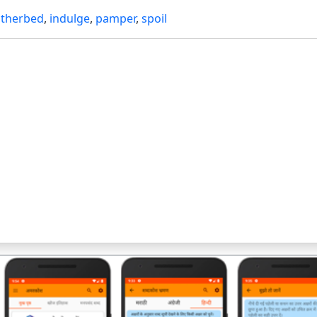
atherbed
,
indulge
,
pamper
,
spoil