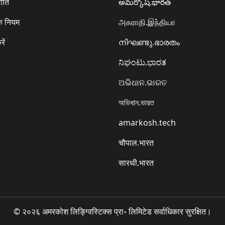
ीति
అమర్కోష్.భారత్
े नियम
அகராதி.இந்தியா
रें
നിഘണ്ടു.ഭാരതം
ನಿಘಂಟು.ಭಾರತ
ଅଭିଧାନ.ଭାରତ
অভিধান.ভারত
amarkosh.tech
चौपाल.भारत
सारथी.भारत
© २०२६ अमरकोश लिङ्ग्विस्टिक्स प्रा॰ लिमिटेड सर्वाधिकार सुरक्षित।