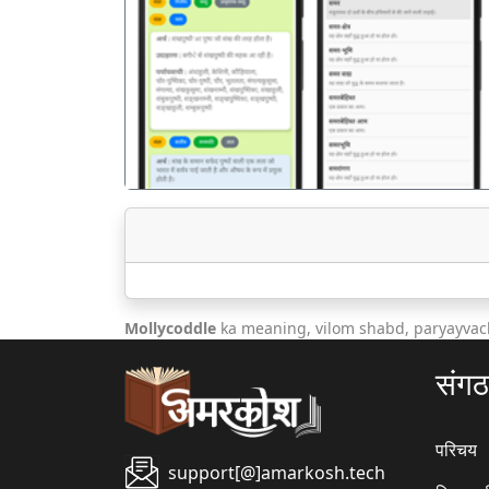
पिछला
Mollycoddle
ka meaning, vilom shabd, paryayvac
संग
परिचय
support[@]amarkosh.tech