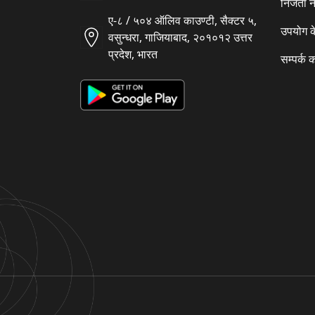
निजता न
ए-८ / ५०४ ऑलिव काउण्टी, सैक्टर ५,
उपयोग क
वसुन्धरा, गाजियाबाद, २०१०१२ उत्तर
प्रदेश, भारत
सम्पर्क क