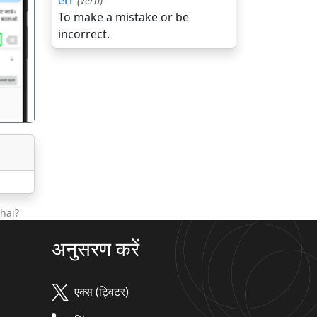
err
(verb)
To make a mistake or be
incorrect.
गला
hai?
अनुसरण करें
एक्स (ट्विटर)