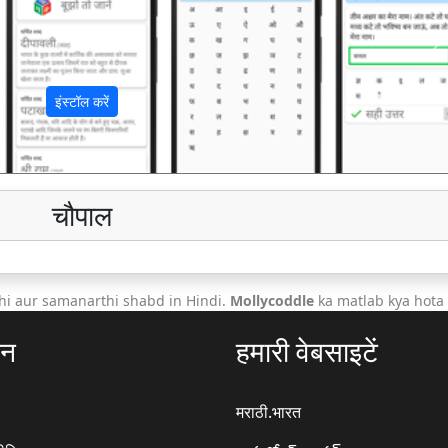
अ
इंस्टॉल करें
चौपाल
hi aur samanarthi shabd in Hindi.
Mollycoddle
ka matlab kya hota 
ठन
हमारी वेबसाइटें
मराठी.भारत