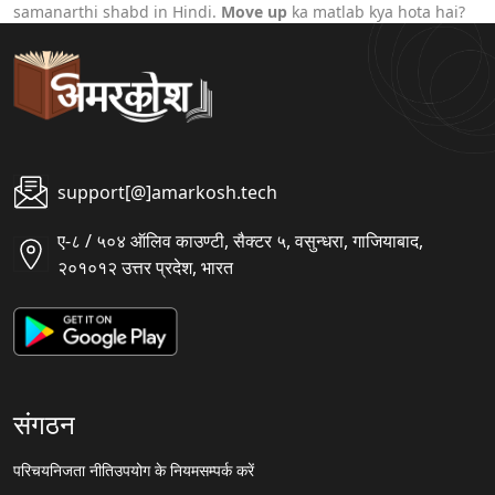
samanarthi shabd in Hindi.
Move up
ka matlab kya hota hai?
support[@]amarkosh.tech
ए-८ / ५०४ ऑलिव काउण्टी, सैक्टर ५, वसुन्धरा, गाजियाबाद,
२०१०१२ उत्तर प्रदेश, भारत
संगठन
परिचय
निजता नीति
उपयोग के नियम
सम्पर्क करें