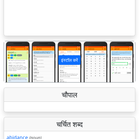
इंस्टॉल करें
पिछला
अगला
चौपाल
चर्चित शब्द
abidance
(noun)