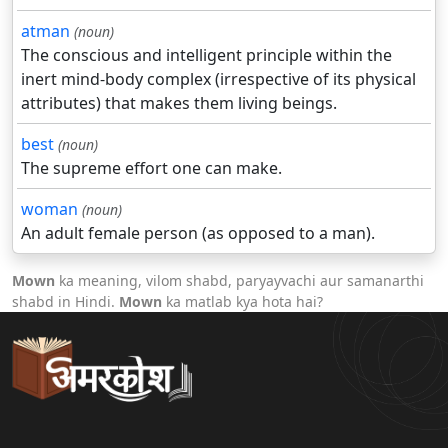
atman
(noun)
The conscious and intelligent principle within the
inert mind-body complex (irrespective of its physical
attributes) that makes them living beings.
best
(noun)
The supreme effort one can make.
woman
(noun)
An adult female person (as opposed to a man).
Mown
ka meaning, vilom shabd, paryayvachi aur samanarthi
shabd in Hindi.
Mown
ka matlab kya hota hai?