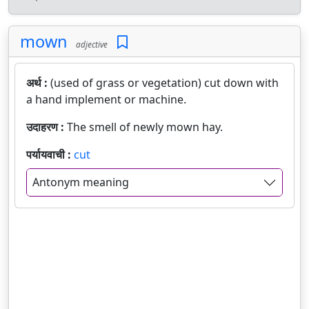
mown
adjective
अर्थ :
(used of grass or vegetation) cut down with
a hand implement or machine.
उदाहरण :
The smell of newly mown hay.
पर्यायवाची :
cut
Antonym meaning