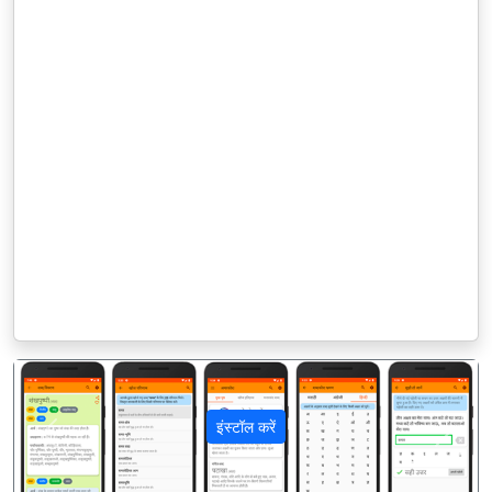
इंस्टॉल करें
पिछला
अगला