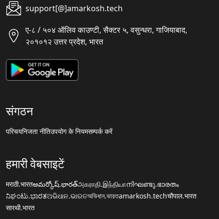
support[@]amarkosh.tech
ए-८ / ५०४ ऑलिव काउण्टी, सैक्टर ५, वसुन्धरा, गाजियाबाद,
२०१०१२ उत्तर प्रदेश, भारत
संगठन
परिचय
निजता नीति
उपयोग के नियम
सम्पर्क करें
हमारी वेबसाइटें
मराठी.भारत
అమర్కోష్.భారత్
அகராதி.இந்தியா
നിഘണ്ടു.ഭാരതം
ನಿಘಂಟು.ಭಾರತ
ଅଭିଧାନ.ଭାରତ
অভিধান.ভারত
amarkosh.tech
चौपाल.भारत
सारथी.भारत