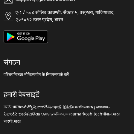
ए-८ / ५०४ ऑलिव काउण्टी, सैक्टर ५, वसुन्धरा, गाजियाबाद,
२०१०१२ उत्तर प्रदेश, भारत
संगठन
परिचय
निजता नीति
उपयोग के नियम
सम्पर्क करें
हमारी वेबसाइटें
मराठी.भारत
అమర్కోష్.భారత్
அகராதி.இந்தியா
നിഘണ്ടു.ഭാരതം
ನಿಘಂಟು.ಭಾರತ
ଅଭିଧାନ.ଭାରତ
অভিধান.ভারত
amarkosh.tech
चौपाल.भारत
सारथी.भारत