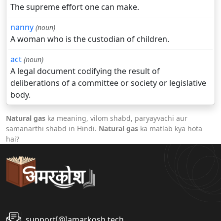
The supreme effort one can make.
nanny
(noun)
A woman who is the custodian of children.
act
(noun)
A legal document codifying the result of
deliberations of a committee or society or legislative
body.
Natural gas
ka meaning, vilom shabd, paryayvachi aur
samanarthi shabd in Hindi.
Natural gas
ka matlab kya hota
hai?
support[@]amarkosh.tech