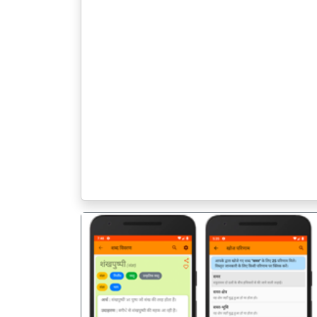
पिछला