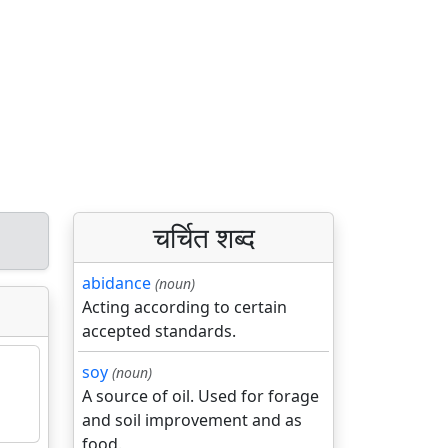
चर्चित शब्द
abidance
(noun)
Acting according to certain
accepted standards.
soy
(noun)
A source of oil. Used for forage
and soil improvement and as
food.