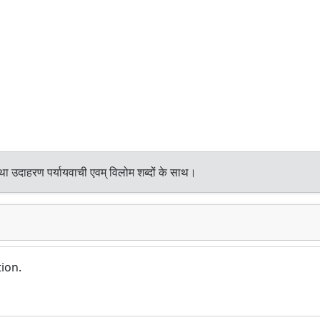
था उदाहरण पर्यायवाची एवम् विलोम शब्दों के साथ।
tion.