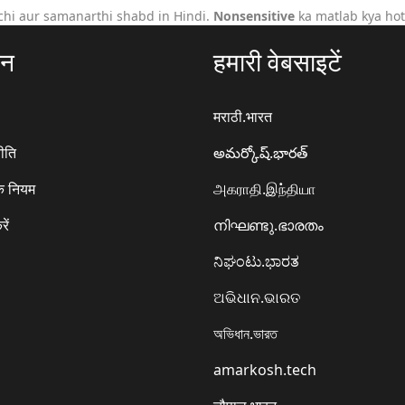
hi aur samanarthi shabd in Hindi.
Nonsensitive
ka matlab kya hot
ठन
हमारी वेबसाइटें
मराठी.भारत
ीति
అమర్కోష్.భారత్
े नियम
அகராதி.இந்தியா
रें
നിഘണ്ടു.ഭാരതം
ನಿಘಂಟು.ಭಾರತ
ଅଭିଧାନ.ଭାରତ
অভিধান.ভারত
amarkosh.tech