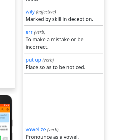
wily
(adjective)
Marked by skill in deception.
err
(verb)
To make a mistake or be
incorrect.
put up
(verb)
Place so as to be noticed.
vowelize
(verb)
Pronounce as a vowel.
गला