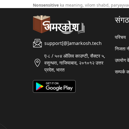
Nonsensitive
ka meaning, vilom shabd, paryayvac
संग
परिचय
support[@]amarkosh.tech
निजता न
ए-८ / ५०४ ऑलिव काउण्टी, सैक्टर ५,
उपयोग क
वसुन्धरा, गाजियाबाद, २०१०१२ उत्तर
प्रदेश, भारत
सम्पर्क क