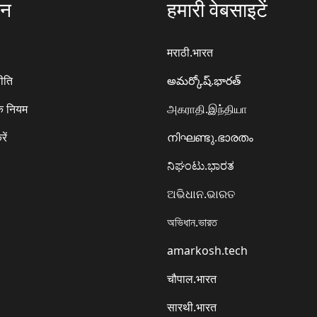
ठन
हमारी वेबसाइटें
मराठी.भारत
ीति
అమర్కోష్.భారత్
े नियम
அகராதி.இந்தியா
रें
നിഘണ്ടു.ഭാരതം
ನಿಘಂಟು.ಭಾರತ
ଅଭିଧାନ.ଭାରତ
অভিধান.ভারত
amarkosh.tech
चौपाल.भारत
सारथी.भारत