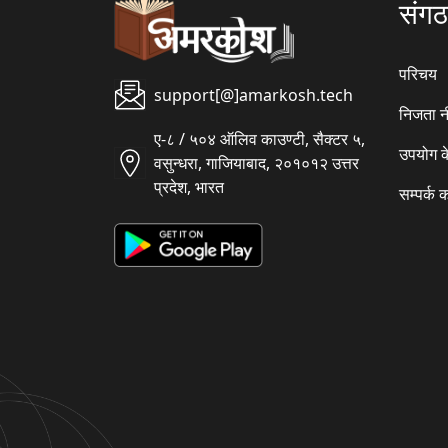
संग
परिचय
support[@]amarkosh.tech
निजता न
ए-८ / ५०४ ऑलिव काउण्टी, सैक्टर ५,
उपयोग क
वसुन्धरा, गाजियाबाद, २०१०१२ उत्तर
प्रदेश, भारत
सम्पर्क क