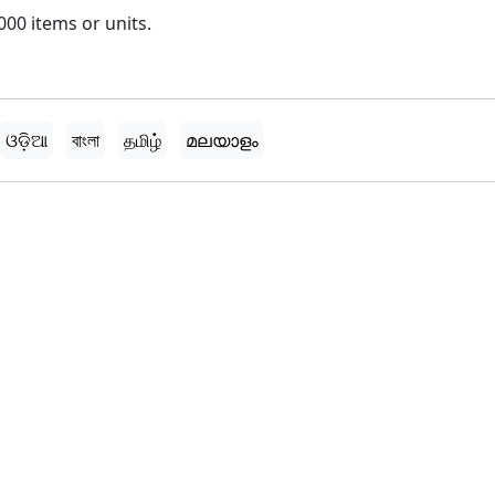
000 items or units.
ଓଡ଼ିଆ
বাংলা
தமிழ்
മലയാളം