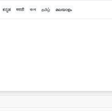
ಕನ್ನಡ
मराठी
বাংলা
தமிழ்
മലയാളം