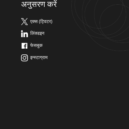
अनुसरण करें
एक्स (ट्विटर)
लिंक्डइन
फेसबुक
इन्स्टाग्राम