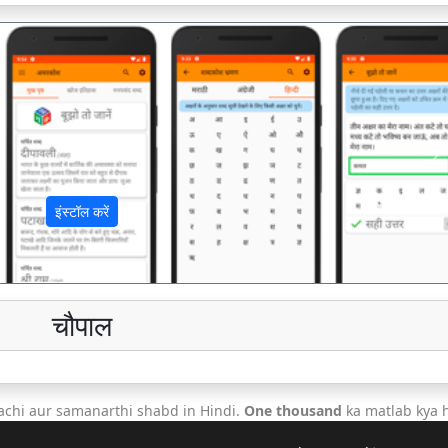
अ
इंस्टॉल करें
चौपाल
achi aur samanarthi shabd in Hindi.
One thousand
ka matlab kya h