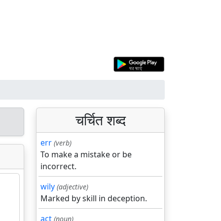
चर्चित शब्द
err
(verb)
To make a mistake or be
incorrect.
wily
(adjective)
Marked by skill in deception.
act
(noun)