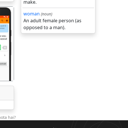
make.
woman
(noun)
An adult female person (as
opposed to a man).
गला
ota hai?