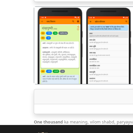
पिछला
One thousand
ka meaning, vilom shabd, paryayv