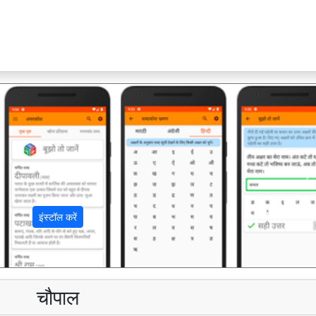
अ
इंस्टॉल करें
चौपाल