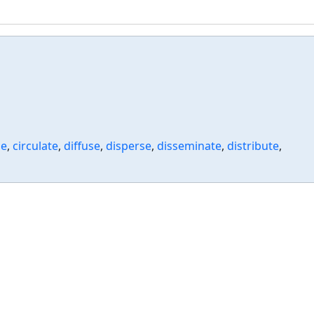
ze
,
circulate
,
diffuse
,
disperse
,
disseminate
,
distribute
,