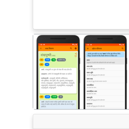
पिछला