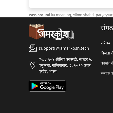
Pass around
ka meaning, vilom shabd, paryayvac
संग
परिचय
support[@]amarkosh.tech
निजता न
ए-८ / ५०४ ऑलिव काउण्टी, सैक्टर ५,
उपयोग क
वसुन्धरा, गाजियाबाद, २०१०१२ उत्तर
प्रदेश, भारत
सम्पर्क क