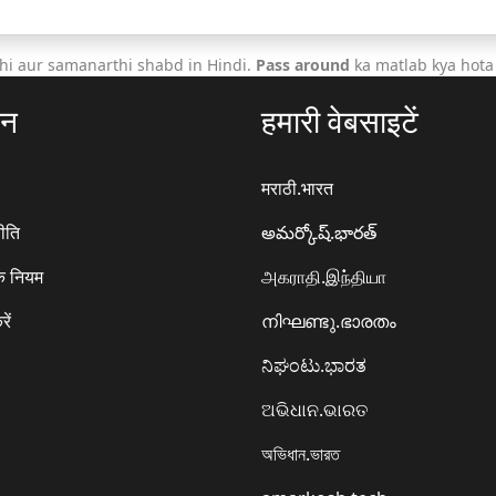
hi aur samanarthi shabd in Hindi.
Pass around
ka matlab kya hota
ठन
हमारी वेबसाइटें
मराठी.भारत
ीति
అమర్కోష్.భారత్
े नियम
அகராதி.இந்தியா
रें
നിഘണ്ടു.ഭാരതം
ನಿಘಂಟು.ಭಾರತ
ଅଭିଧାନ.ଭାରତ
অভিধান.ভারত