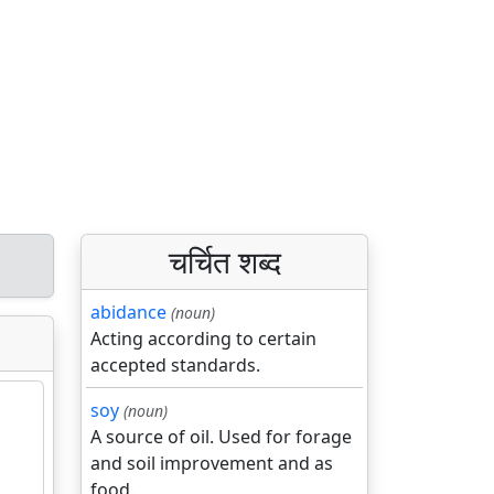
चर्चित शब्द
abidance
(noun)
Acting according to certain
accepted standards.
soy
(noun)
A source of oil. Used for forage
and soil improvement and as
food.