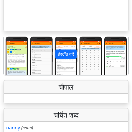
इंस्टॉल करें
पिछला
अगला
चौपाल
चर्चित शब्द
nanny
(noun)