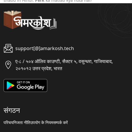
shabd in Hindi.
Perk
ka matlab kya hota hai?
support[@]amarkosh.tech
ए-८ / ५०४ ऑलिव काउण्टी, सैक्टर ५, वसुन्धरा, गाजियाबाद,
२०१०१२ उत्तर प्रदेश, भारत
संगठन
परिचय
निजता नीति
उपयोग के नियम
सम्पर्क करें