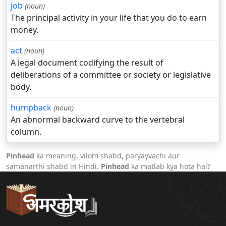
job
(noun)
The principal activity in your life that you do to earn
money.
act
(noun)
A legal document codifying the result of
deliberations of a committee or society or legislative
body.
humpback
(noun)
An abnormal backward curve to the vertebral
column.
Pinhead
ka meaning, vilom shabd, paryayvachi aur
samanarthi shabd in Hindi.
Pinhead
ka matlab kya hota hai?