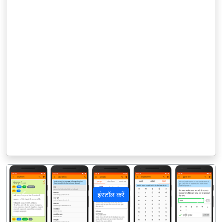
इंस्टॉल करें
पिछला
अगला