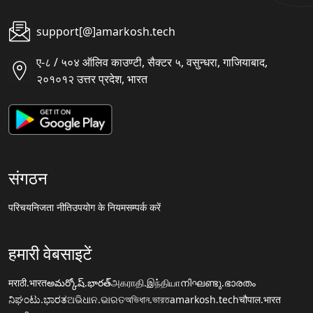
support[@]amarkosh.tech
ए-८ / ५०४ ऑलिव काउण्टी, सैक्टर ५, वसुन्धरा, गाजियाबाद,
२०१०१२ उत्तर प्रदेश, भारत
संगठन
परिचय
निजता नीति
उपयोग के नियम
सम्पर्क करें
हमारी वेबसाइटें
मराठी.भारत
అమర్కోష్.భారత్
அகராதி.இந்தியா
നിഘണ്ടു.ഭാരതം
ನಿಘಂಟು.ಭಾರತ
ଅଭିଧାନ.ଭାରତ
অভিধান.ভারত
amarkosh.tech
चौपाल.भारत