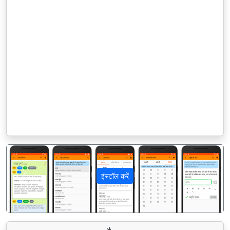
इंस्टॉल करें
पिछला
अगला