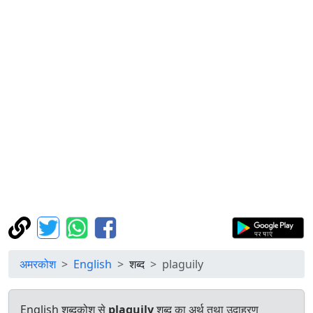
अमरकोश
English
शब्द
plaguily
English शब्दकोश से
plaguily
शब्द का अर्थ तथा उदाहरण