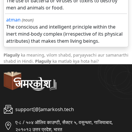
The use of bacteria or viruses or toxins to destroy
men and animals or food.
atman
(noun)
The conscious and intelligent principle within the
inert mind-body complex (irrespective of its physical
attributes) that makes them living beings.
Plaguily
ka meaning, vilom shabd, paryayvachi aur samanarthi
shabd in Hindi.
Plaguily
ka matlab kya hota hai?
support[@]amarkosh.tech
ए-८ / ५०४ ऑलिव काउण्टी, सैक्टर ५, वसुन्धरा, गाजियाबाद,
२०१०१२ उत्तर प्रदेश, भारत