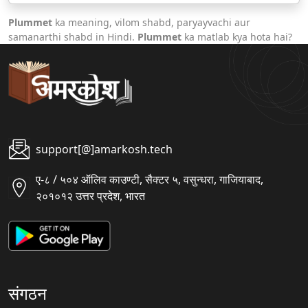
Plummet
ka meaning, vilom shabd, paryayvachi aur
samanarthi shabd in Hindi.
Plummet
ka matlab kya hota hai?
support[@]amarkosh.tech
ए-८ / ५०४ ऑलिव काउण्टी, सैक्टर ५, वसुन्धरा, गाजियाबाद,
२०१०१२ उत्तर प्रदेश, भारत
संगठन