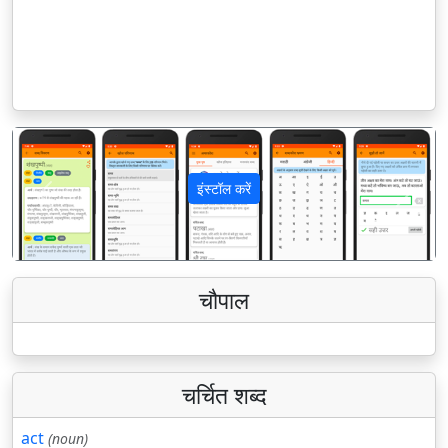
इंस्टॉल करें
पिछला
अगला
चौपाल
चर्चित शब्द
act
(noun)