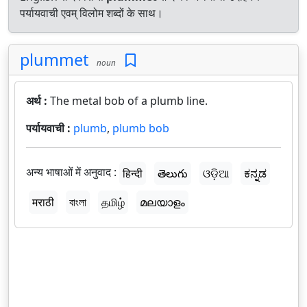
पर्यायवाची एवम् विलोम शब्दों के साथ।
plummet
noun
अर्थ :
The metal bob of a plumb line.
पर्यायवाची :
plumb
,
plumb bob
अन्य भाषाओं में अनुवाद :
हिन्दी
తెలుగు
ଓଡ଼ିଆ
ಕನ್ನಡ
मराठी
বাংলা
தமிழ்
മലയാളം