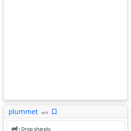
plummet
verb
अर्थ :
Drop sharply.