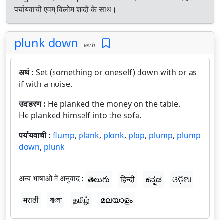
पर्यायवाची एवम् विलोम शब्दों के साथ।
plunk down
verb
अर्थ :
Set (something or oneself) down with or as
if with a noise.
उदाहरण :
He planked the money on the table.
He planked himself into the sofa.
पर्यायवाची :
flump
,
plank
,
plonk
,
plop
,
plump
,
plump
down
,
plunk
अन्य भाषाओं में अनुवाद :
తెలుగు
हिन्दी
ಕನ್ನಡ
ଓଡ଼ିଆ
मराठी
বাংলা
தமிழ்
മലയാളം