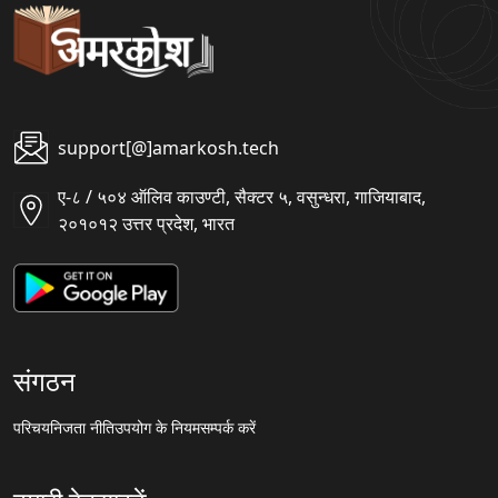
support[@]amarkosh.tech
ए-८ / ५०४ ऑलिव काउण्टी, सैक्टर ५, वसुन्धरा, गाजियाबाद,
२०१०१२ उत्तर प्रदेश, भारत
संगठन
परिचय
निजता नीति
उपयोग के नियम
सम्पर्क करें