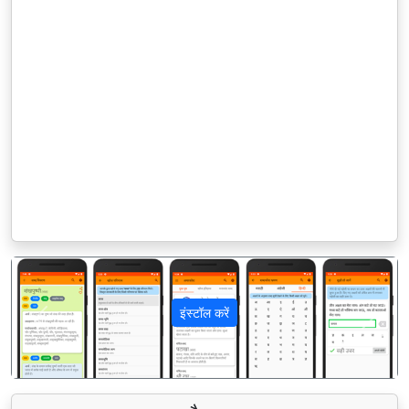
इंस्टॉल करें
पिछला
अगला