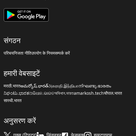
संगठन
परिचय
निजता नीति
उपयोग के नियम
सम्पर्क करें
हमारी वेबसाइटें
मराठी.भारत
అమర్కోష్.భారత్
அகராதி.இந்தியா
നിഘണ്ടു.ഭാരതം
ನಿಘಂಟು.ಭಾರತ
ଅଭିଧାନ.ଭାରତ
অভিধান.ভারত
amarkosh.tech
चौपाल.भारत
सारथी.भारत
अनुसरण करें
एक्स (ट्विटर)
लिंक्डइन
फेसबुक
इन्स्टाग्राम