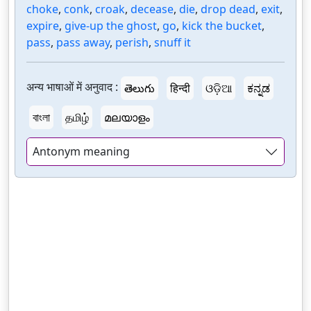
choke
,
conk
,
croak
,
decease
,
die
,
drop dead
,
exit
,
expire
,
give-up the ghost
,
go
,
kick the bucket
,
pass
,
pass away
,
perish
,
snuff it
अन्य भाषाओं में अनुवाद :
తెలుగు
हिन्दी
ଓଡ଼ିଆ
ಕನ್ನಡ
বাংলা
தமிழ்
മലയാളം
Antonym meaning