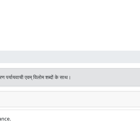
ण पर्यायवाची एवम् विलोम शब्दों के साथ।
ance.