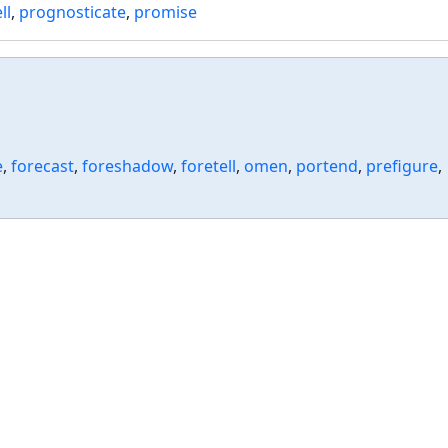
ll
,
prognosticate
,
promise
e
,
forecast
,
foreshadow
,
foretell
,
omen
,
portend
,
prefigure
,