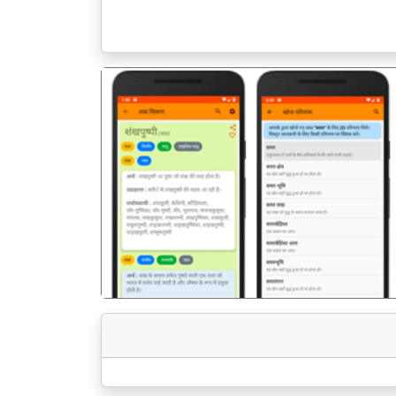
पिछला