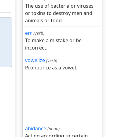
The use of bacteria or viruses
or toxins to destroy men and
animals or food.
err
(verb)
To make a mistake or be
incorrect.
vowelize
(verb)
Pronounce as a vowel.
abidance
(noun)
Acting according to certain