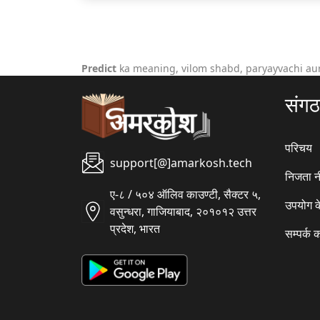
Predict
ka meaning, vilom shabd, paryayvachi au
संग
परिचय
support[@]amarkosh.tech
निजता न
ए-८ / ५०४ ऑलिव काउण्टी, सैक्टर ५,
उपयोग क
वसुन्धरा, गाजियाबाद, २०१०१२ उत्तर
प्रदेश, भारत
सम्पर्क क