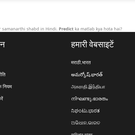
r samanarthi shabd in Hindi.
Predict
ka matlab kya hota hai?
ठन
हमारी वेबसाइटें
मराठी.भारत
ीति
అమర్కోష్.భారత్
े नियम
அகராதி.இந்தியா
रें
നിഘണ്ടു.ഭാരതം
ನಿಘಂಟು.ಭಾರತ
ଅଭିଧାନ.ଭାରତ
অভিধান.ভারত