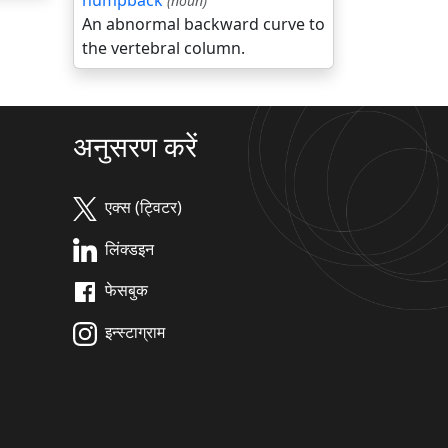
humpback
(noun)
An abnormal backward curve to
the vertebral column.
अनुसरण करें
एक्स (ट्विटर)
लिंक्डइन
फेसबुक
इन्स्टाग्राम