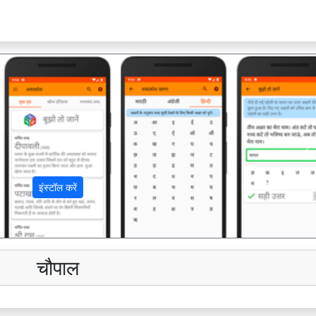
अ
इंस्टॉल करें
चौपाल