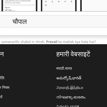
चौपाल
 samanarthi shabd in Hindi.
Prevail
ka matlab kya hota hai?
ठन
हमारी वेबसाइटें
मराठी.भारत
ीति
అమర్కోష్.భారత్
े नियम
அகராதி.இந்தியா
रें
നിഘണ്ടു.ഭാരതം
ನಿಘಂಟು.ಭಾರತ