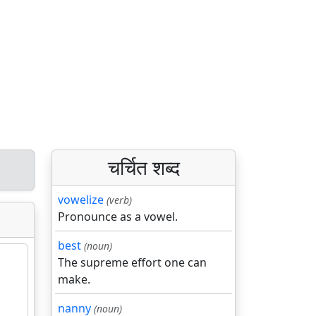
चर्चित शब्द
vowelize
(verb)
Pronounce as a vowel.
best
(noun)
The supreme effort one can
make.
nanny
(noun)