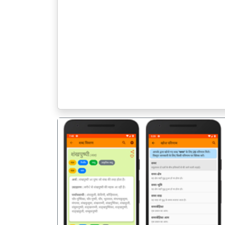
पिछला