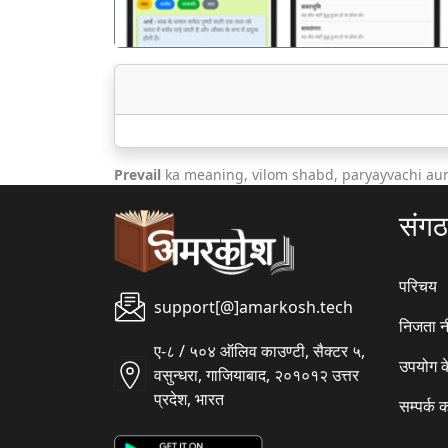
Prevail
ka meaning, vilom shabd, paryayvachi aur
संग
परिचय
support[@]amarkosh.tech
निजता न
ए-८ / ५०४ ऑलिव काउण्टी, सैक्टर ५,
उपयोग क
वसुन्धरा, गाजियाबाद, २०१०१२ उत्तर
प्रदेश, भारत
सम्पर्क क