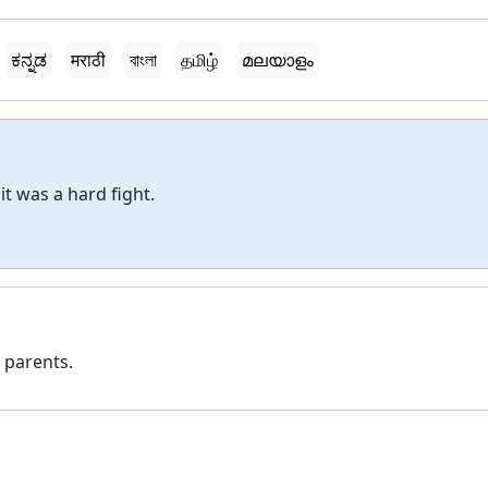
ಕನ್ನಡ
मराठी
বাংলা
தமிழ்
മലയാളം
t was a hard fight.
s parents.