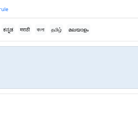
rule
ಕನ್ನಡ
मराठी
বাংলা
தமிழ்
മലയാളം