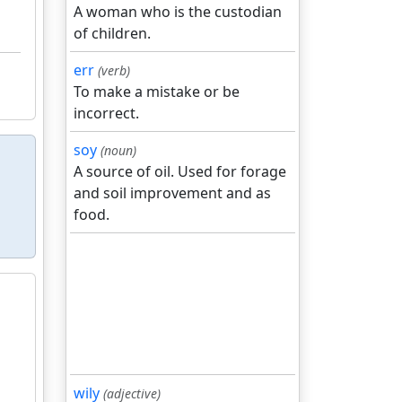
A woman who is the custodian
of children.
err
(verb)
To make a mistake or be
incorrect.
soy
(noun)
A source of oil. Used for forage
and soil improvement and as
food.
wily
(adjective)