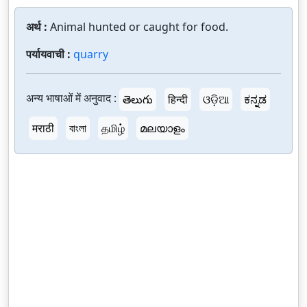
अर्थ :
Animal hunted or caught for food.
पर्यायवाची :
quarry
अन्य भाषाओं में अनुवाद :
తెలుగు
हिन्दी
ଓଡ଼ିଆ
ಕನ್ನಡ
मराठी
বাংলা
தமிழ்
മലയാളം