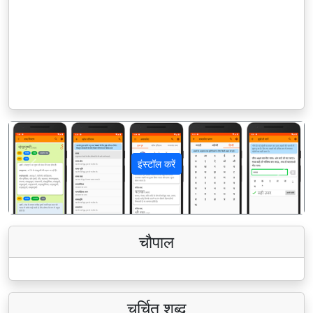
इंस्टॉल करें
पिछला
अगला
चौपाल
चर्चित शब्द