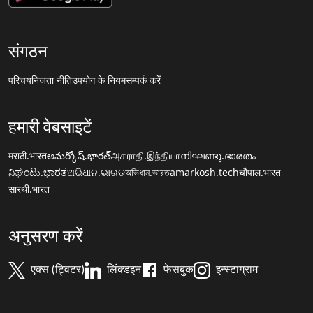
संगठन
परिचय
निजता नीति
उपयोग के नियम
सम्पर्क करें
हमारी वेबसाइटें
मराठी.भारत
అమర్కోష్.భారత్
அகராதி.இந்தியா
നിഘണ്ടു.ഭാരതം
ನಿಘಂಟು.ಭಾರತ
ଅଭିଧାନ.ଭାରତ
অভিধান.ভারত
amarkosh.tech
चौपाल.भारत
सारथी.भारत
अनुसरण करें
एक्स (ट्विटर)
लिंक्डइन
फेसबुक
इन्स्टाग्राम