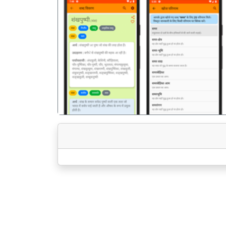
पिछला