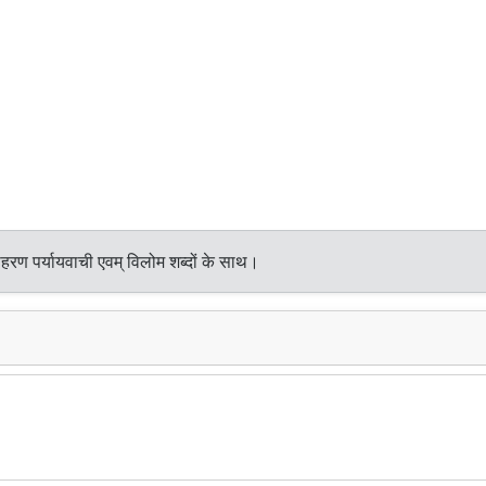
हरण पर्यायवाची एवम् विलोम शब्दों के साथ।