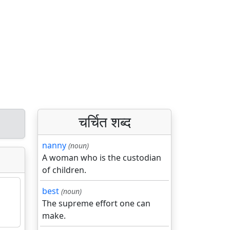
चर्चित शब्द
nanny
(noun)
A woman who is the custodian
of children.
best
(noun)
The supreme effort one can
make.