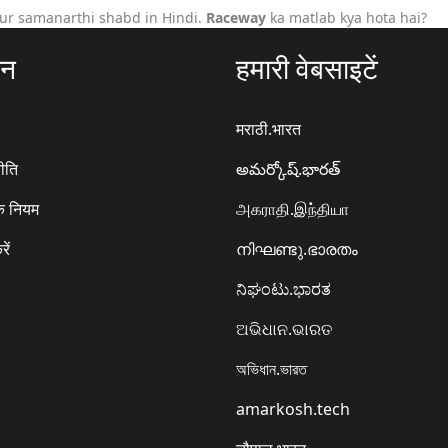
ur samanarthi shabd in Hindi.
Raceway
ka matlab kya hota hai?
ठन
हमारी वेबसाइटें
मराठी.भारत
ीति
అమర్కోష్.భారత్
े नियम
அகராதி.இந்தியா
रें
നിഘണ്ടു.ഭാരതം
ನಿಘಂಟು.ಭಾರತ
ଅଭିଧାନ.ଭାରତ
অভিধান.ভারত
amarkosh.tech