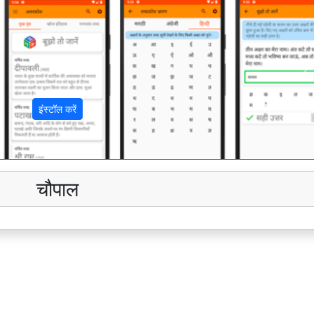
अ
इंस्टॉल करें
चौपाल