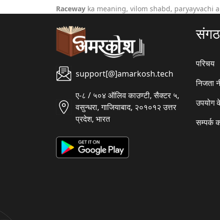
Raceway
ka meaning, vilom shabd, paryayvachi a
संग
परिचय
support[@]amarkosh.tech
निजता न
ए-८ / ५०४ ऑलिव काउण्टी, सैक्टर ५,
उपयोग क
वसुन्धरा, गाजियाबाद, २०१०१२ उत्तर
प्रदेश, भारत
सम्पर्क क