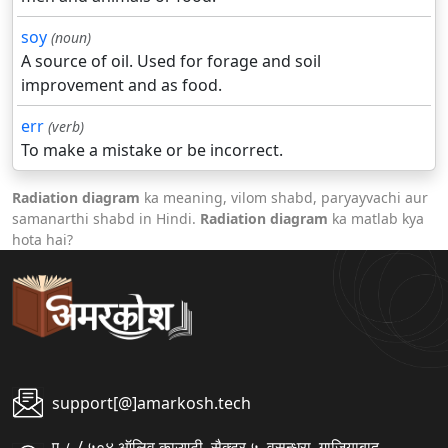
soy
(noun)
A source of oil. Used for forage and soil
improvement and as food.
err
(verb)
To make a mistake or be incorrect.
Radiation diagram
ka meaning, vilom shabd, paryayvachi aur
samanarthi shabd in Hindi.
Radiation diagram
ka matlab kya
hota hai?
support[@]amarkosh.tech
ए-८ / ५०४ ऑलिव काउण्टी, सैक्टर ५, वसुन्धरा, गाजियाबाद,