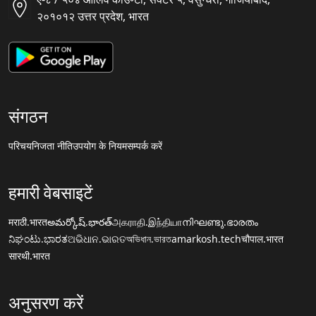
२०१०१२ उत्तर प्रदेश, भारत
संगठन
परिचय
निजता नीति
उपयोग के नियम
सम्पर्क करें
हमारी वेबसाइटें
मराठी.भारत
అమర్కోష్.భారత్
அகராதி.இந்தியா
നിഘണ്ടു.ഭാരതം
ನಿಘಂಟು.ಭಾರತ
ଅଭିଧାନ.ଭାରତ
অভিধান.ভারত
amarkosh.tech
चौपाल.भारत
सारथी.भारत
अनुसरण करें