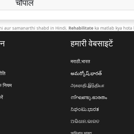
चौपाल
i aur samanarthi shabd in Hindi.
Rehabilitate
ka matlab kya hota 
ठन
हमारी वेबसाइटें
मराठी.भारत
ीति
అమర్కోష్.భారత్
े नियम
அகராதி.இந்தியா
रें
നിഘണ്ടു.ഭാരതം
ನಿಘಂಟು.ಭಾರತ
ଅଭିଧାନ.ଭାରତ
অভিধান.ভারত