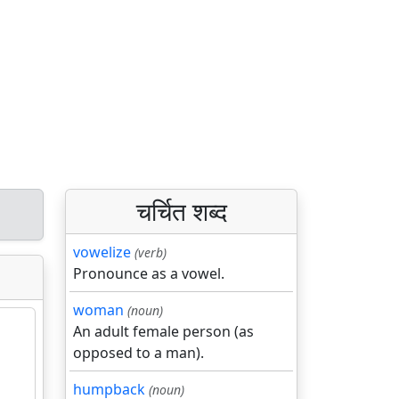
चर्चित शब्द
vowelize
(verb)
Pronounce as a vowel.
woman
(noun)
An adult female person (as
opposed to a man).
humpback
(noun)