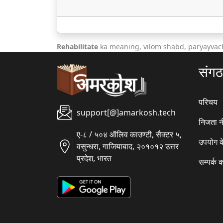
Rehabilitate
ka meaning, vilom shabd, paryayvach
संग
परिचय
support[@]amarkosh.tech
निजता न
ए-८ / ५०४ ऑलिव काउण्टी, सैक्टर ५,
उपयोग क
वसुन्धरा, गाजियाबाद, २०१०१२ उत्तर
प्रदेश, भारत
सम्पर्क क