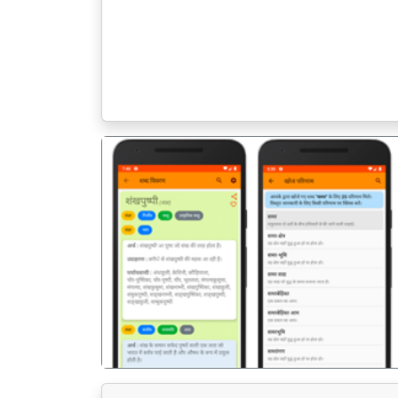
पिछला