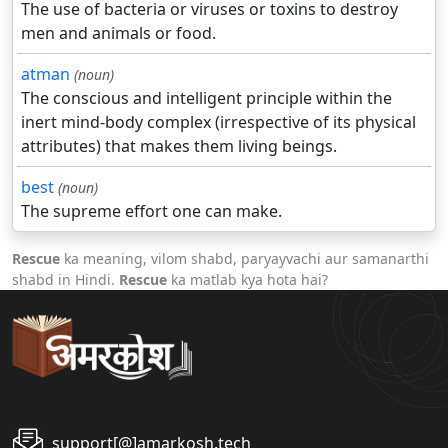
The use of bacteria or viruses or toxins to destroy
men and animals or food.
atman
(noun)
The conscious and intelligent principle within the
inert mind-body complex (irrespective of its physical
attributes) that makes them living beings.
best
(noun)
The supreme effort one can make.
Rescue
ka meaning, vilom shabd, paryayvachi aur samanarthi
shabd in Hindi.
Rescue
ka matlab kya hota hai?
support[@]amarkosh.tech