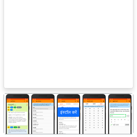
इंस्टॉल करें
पिछला
अगला