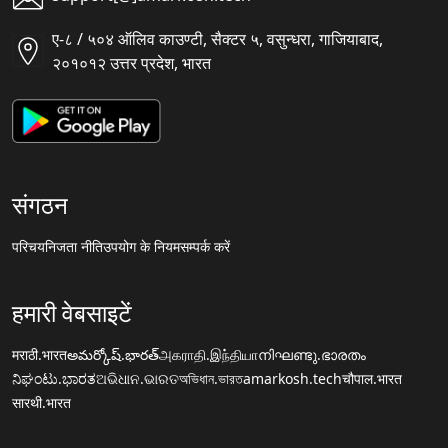
ए-८ / ५०४ ऑलिव काउण्टी, सैक्टर ५, वसुन्धरा, गाजियाबाद,
२०१०१२ उत्तर प्रदेश, भारत
संगठन
परिचय
निजता नीति
उपयोग के नियम
सम्पर्क करें
हमारी वेबसाइटें
मराठी.भारत
అమర్కోష్.భారత్
அகராதி.இந்தியா
നിഘണ്ടു.ഭാരതം
ನಿಘಂಟು.ಭಾರತ
ଅଭିଧାନ.ଭାରତ
অভিধান.ভারত
amarkosh.tech
चौपाल.भारत
सारथी.भारत