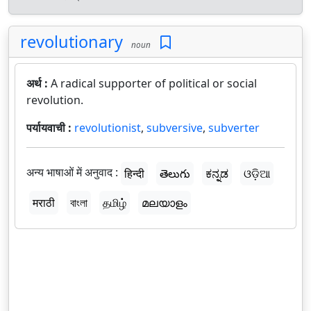
revolutionary
noun
अर्थ :
A radical supporter of political or social
revolution.
पर्यायवाची :
revolutionist
,
subversive
,
subverter
अन्य भाषाओं में अनुवाद :
हिन्दी
తెలుగు
ಕನ್ನಡ
ଓଡ଼ିଆ
मराठी
বাংলা
தமிழ்
മലയാളം