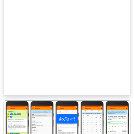
इंस्टॉल करें
पिछला
अगला