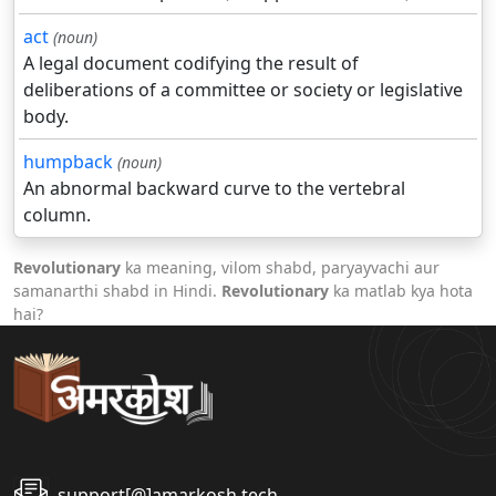
act
(noun)
A legal document codifying the result of
deliberations of a committee or society or legislative
body.
humpback
(noun)
An abnormal backward curve to the vertebral
column.
Revolutionary
ka meaning, vilom shabd, paryayvachi aur
samanarthi shabd in Hindi.
Revolutionary
ka matlab kya hota
hai?
support[@]amarkosh.tech