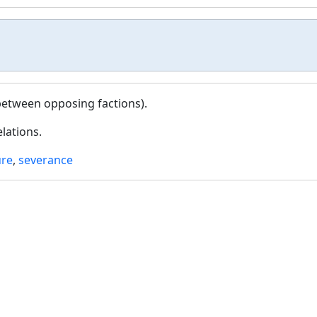
 between opposing factions).
lations.
ure
,
severance