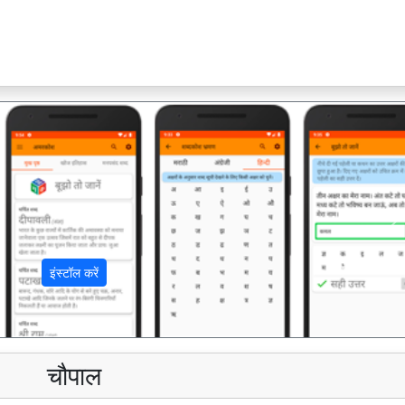
अ
इंस्टॉल करें
चौपाल