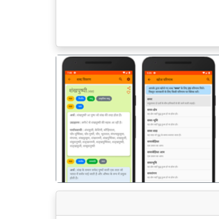
पिछला