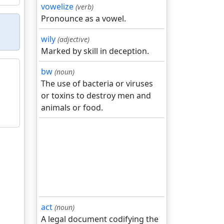
vowelize
(verb)
Pronounce as a vowel.
wily
(adjective)
Marked by skill in deception.
bw
(noun)
The use of bacteria or viruses
or toxins to destroy men and
animals or food.
act
(noun)
A legal document codifying the