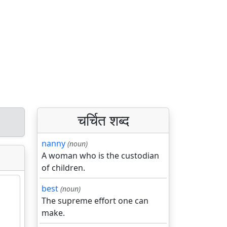
चर्चित शब्द
nanny
(noun)
A woman who is the custodian
of children.
best
(noun)
The supreme effort one can
make.