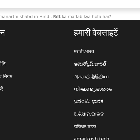
manarthi shabd in Hindi.
Rift
ka matlab kya hota hai?
ठन
हमारी वेबसाइटें
मराठी.भारत
ीति
అమర్కోష్.భారత్
े नियम
அகராதி.இந்தியா
रें
നിഘണ്ടു.ഭാരതം
ನಿಘಂಟು.ಭಾರತ
ଅଭିଧାନ.ଭାରତ
অভিধান.ভারত
amarkosh.tech