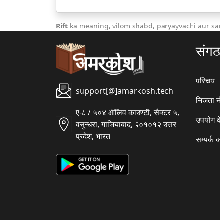
Rift
ka meaning, vilom shabd, paryayvachi aur sa
संग
परिचय
support[@]amarkosh.tech
निजता न
ए-८ / ५०४ ऑलिव काउण्टी, सैक्टर ५,
उपयोग क
वसुन्धरा, गाजियाबाद, २०१०१२ उत्तर
प्रदेश, भारत
सम्पर्क क