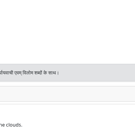
यायवाची एवम् विलोम शब्दों के साथ।
he clouds.