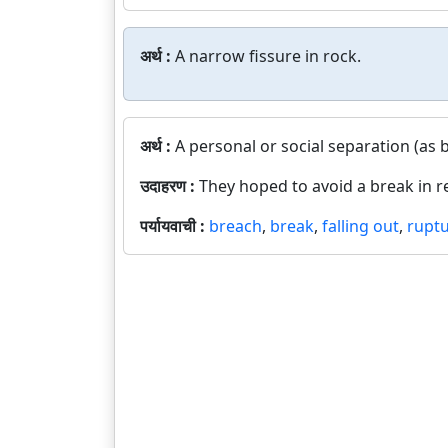
अर्थ :
A narrow fissure in rock.
अर्थ :
A personal or social separation (as
उदाहरण :
They hoped to avoid a break in re
पर्यायवाची :
breach
,
break
,
falling out
,
rupt